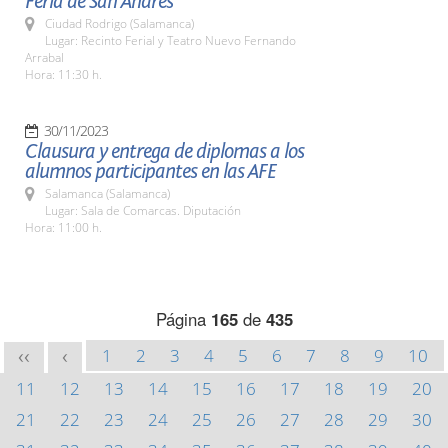
Feria de San Andrés
Ciudad Rodrigo (Salamanca)
Lugar: Recinto Ferial y Teatro Nuevo Fernando
Arrabal
Hora: 11:30 h.
30/11/2023
Clausura y entrega de diplomas a los
alumnos participantes en las AFE
Salamanca (Salamanca)
Lugar: Sala de Comarcas. Diputación
Hora: 11:00 h.
Página
165
de
435
1
2
3
4
5
6
7
8
9
10
<<
<
11
12
13
14
15
16
17
18
19
20
21
22
23
24
25
26
27
28
29
30