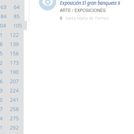
Exposición El gran banquete II
63
64
ARTE / EXPOSICIONES
84
85
Santa Marta de Tormes
04
105
1
122
8
139
5
156
2
173
9
190
6
207
3
224
0
241
7
258
4
275
1
292