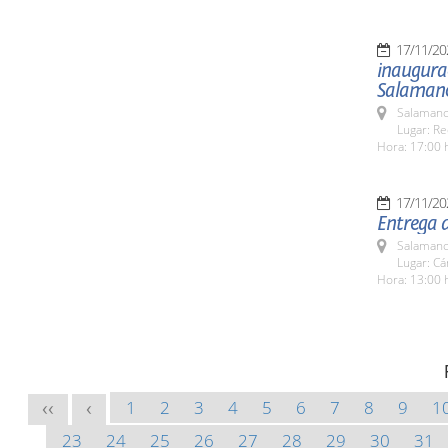
17/11/20
inaugura
Salaman
Salamanc
Lugar: Re
Hora: 17:00 
17/11/20
Entrega 
Salamanc
Lugar: C
Hora: 13:00 
1
2
3
4
5
6
7
8
9
1
<<
<
23
24
25
26
27
28
29
30
31