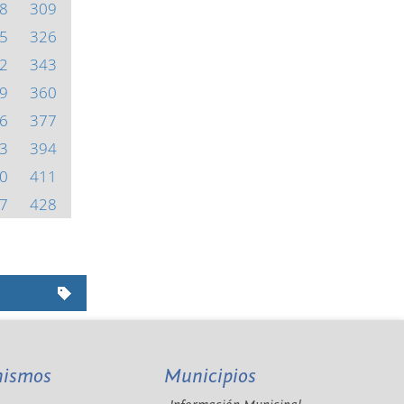
8
309
5
326
2
343
9
360
6
377
3
394
0
411
7
428
nismos
Municipios