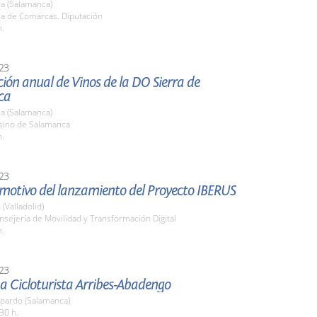
a (Salamanca)
la de Comarcas. Diputación
h.
23
ión anual de Vinos de la DO Sierra de
ca
a (Salamanca)
asino de Salamanca
h.
23
 motivo del lanzamiento del Proyecto IBERUS
 (Valladolid)
nsejería de Movilidad y Transformación Digital
h.
23
a Cicloturista Arribes-Abadengo
pardo (Salamanca)
30 h.