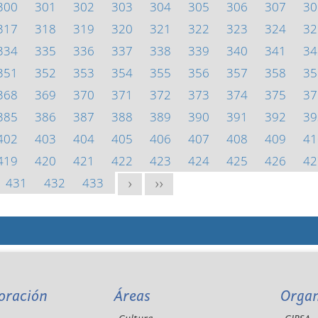
300
301
302
303
304
305
306
307
30
317
318
319
320
321
322
323
324
32
334
335
336
337
338
339
340
341
34
351
352
353
354
355
356
357
358
35
368
369
370
371
372
373
374
375
37
385
386
387
388
389
390
391
392
39
402
403
404
405
406
407
408
409
41
419
420
421
422
423
424
425
426
42
431
432
433
>
>>
oración
Áreas
Orga