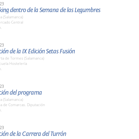
23
ing dentro de la Semana de las Legumbres
a (Salamanca)
ercado Central
h.
23
ión de la IX Edición Setas Fusión
rta de Tormes (Salamanca)
cuela Hostelería
h.
23
ción del programa
a (Salamanca)
la de Comarcas. Diputación
h.
23
ión de la Carrera del Turrón