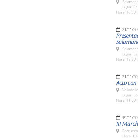
Salamanc
Lugar: Sa
Hora: 10:30 
21/11/20
Presentac
Salaman
Salamanc
Lugar: C
Hora: 19:30 
21/11/20
Acto con
Valladolid
Lugar: Co
Hora: 11:00 
19/11/20
III March
Barrueco
Hora: 10: