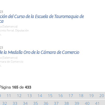
23
ción del Curso de la Escuela de Tauromaquia de
ca
a (Salamanca)
cinto Ferial. Diputación
h.
23
de la Medalla Oro de la Cámara de Comercio
a (Salamanca)
ámara de Comercio
h.
Página
165
de
433
0
11
12
13
14
15
16
17
18
19
20
32
33
34
35
36
37
38
39
40
41