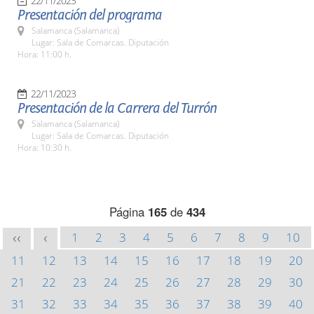
22/11/2023
Presentación del programa
Salamanca (Salamanca)
Lugar: Sala de Comarcas. Diputación
Hora: 11:00 h.
22/11/2023
Presentación de la Carrera del Turrón
Salamanca (Salamanca)
Lugar: Sala de Comarcas. Diputación
Hora: 10:30 h.
Página
165
de
434
1
2
3
4
5
6
7
8
9
10
<<
<
11
12
13
14
15
16
17
18
19
20
21
22
23
24
25
26
27
28
29
30
31
32
33
34
35
36
37
38
39
40