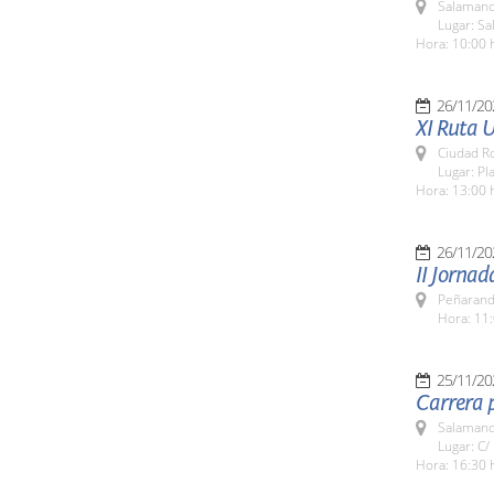
Salamanc
Lugar: Sa
Hora: 10:00 
26/11/20
XI Ruta U
Ciudad R
Lugar: Pl
Hora: 13:00 
26/11/20
II Jornad
Peñarand
Hora: 11:
25/11/20
Carrera p
Salamanc
Lugar: C/
Hora: 16:30 