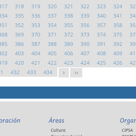
317
318
319
320
321
322
323
324
32
334
335
336
337
338
339
340
341
34
351
352
353
354
355
356
357
358
35
368
369
370
371
372
373
374
375
37
385
386
387
388
389
390
391
392
39
402
403
404
405
406
407
408
409
41
419
420
421
422
423
424
425
426
42
31
432
433
434
>
>>
oración
Áreas
Orga
Cultura
CIPSA