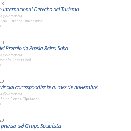
23
o Internacional Derecho del Turismo
a (Salamanca)
ificio Histórico Universidad
h.
23
el Premio de Poesía Reina Sofía
a (Salamanca)
raninfo Universidad
h.
23
vincial correspondiente al mes de noviembre
a (Salamanca)
lón de Plenos. Diputación
h.
23
prensa del Grupo Socialista