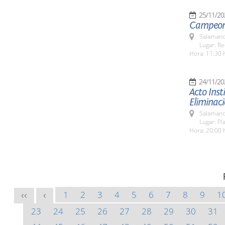
25/11/20
Campeona
Salamanc
Lugar: Re
Hora: 11:30 
24/11/20
Acto Inst
Eliminaci
Salamanc
Lugar: Pl
Hora: 20:00 
1
2
3
4
5
6
7
8
9
1
<<
<
23
24
25
26
27
28
29
30
31