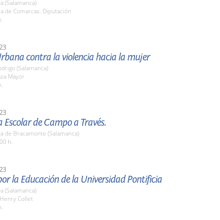
a (Salamanca)
la de Comarcas. Diputación
h.
23
rbana contra la violencia hacia la mujer
odrigo (Salamanca)
aza Mayor
h.
23
a Escolar de Campo a Través.
a de Bracamonte (Salamanca)
00 h.
23
or la Educación de la Universidad Pontificia
a (Salamanca)
 Henry Collet
h.