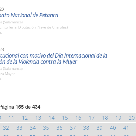
23
to Nacional de Petanca
a (Salamanca)
cinto ferial Diputación (Nave de Charolés)
h.
23
itucional con motivo del Día Internacional de la
ón de la Violencia contra la Mujer
a (Salamanca)
aza Mayor
h.
Página
165
de
434
0
11
12
13
14
15
16
17
18
19
20
32
33
34
35
36
37
38
39
40
41