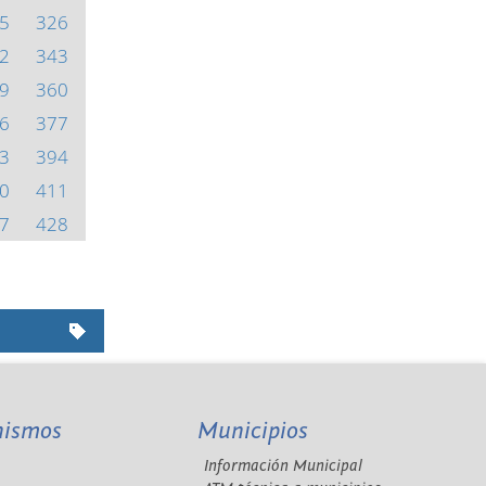
5
326
2
343
9
360
6
377
3
394
0
411
7
428
nismos
Municipios
Información Municipal