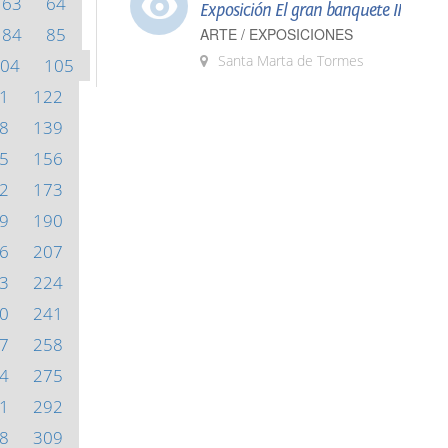
63
64
Exposición El gran banquete II
84
85
ARTE / EXPOSICIONES
Santa Marta de Tormes
04
105
1
122
8
139
5
156
2
173
9
190
6
207
3
224
0
241
7
258
4
275
1
292
8
309