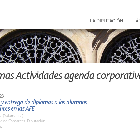
LA DIPUTACIÓN
Á
mas Actividades agenda corporativ
23
 y entrega de diplomas a los alumnos
ntes en las AFE
a (Salamanca)
la de Comarcas. Diputación
h.