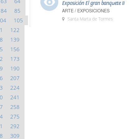
63
64
Exposición El gran banquete II
84
85
ARTE / EXPOSICIONES
Santa Marta de Tormes
04
105
1
122
8
139
5
156
2
173
9
190
6
207
3
224
0
241
7
258
4
275
1
292
8
309