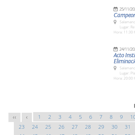
25/11/20
Campeona
Salamanc
Lugar: Re
Hora: 11:30 
24/11/20
Acto Inst
Eliminaci
Salamanc
Lugar: Pl
Hora: 20:00 
1
2
3
4
5
6
7
8
9
1
<<
<
23
24
25
26
27
28
29
30
31