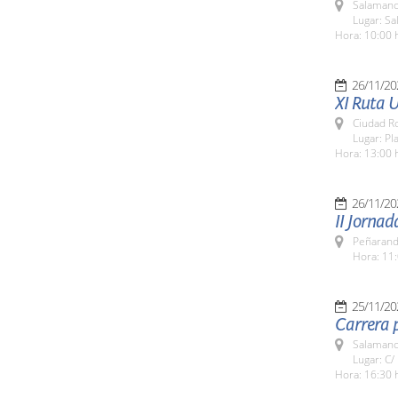
Salamanc
Lugar: Sa
Hora: 10:00 
26/11/20
XI Ruta U
Ciudad R
Lugar: Pl
Hora: 13:00 
26/11/20
II Jornad
Peñarand
Hora: 11:
25/11/20
Carrera p
Salamanc
Lugar: C/
Hora: 16:30 