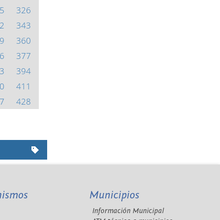
5
326
2
343
9
360
6
377
3
394
0
411
7
428
nismos
Municipios
Información Municipal