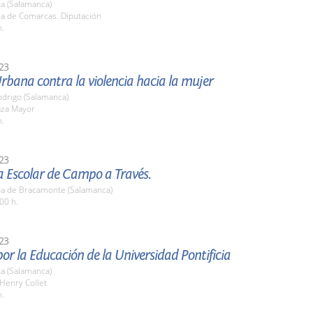
a (Salamanca)
la de Comarcas. Diputación
h.
23
rbana contra la violencia hacia la mujer
odrigo (Salamanca)
aza Mayor
h.
23
a Escolar de Campo a Través.
a de Bracamonte (Salamanca)
00 h.
23
or la Educación de la Universidad Pontificia
a (Salamanca)
 Henry Collet
h.