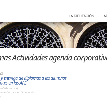
LA DIPUTACIÓN
Á
mas Actividades agenda corporativ
23
 y entrega de diplomas a los alumnos
ntes en las AFE
a (Salamanca)
la de Comarcas. Diputación
h.