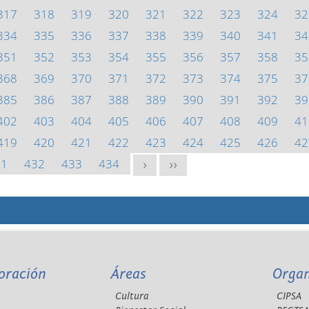
317
318
319
320
321
322
323
324
32
334
335
336
337
338
339
340
341
34
351
352
353
354
355
356
357
358
35
368
369
370
371
372
373
374
375
37
385
386
387
388
389
390
391
392
39
402
403
404
405
406
407
408
409
41
419
420
421
422
423
424
425
426
42
31
432
433
434
>
>>
oración
Áreas
Orga
Cultura
CIPSA