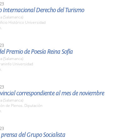
23
o Internacional Derecho del Turismo
a (Salamanca)
ificio Histórico Universidad
h.
23
el Premio de Poesía Reina Sofía
a (Salamanca)
raninfo Universidad
h.
23
vincial correspondiente al mes de noviembre
a (Salamanca)
lón de Plenos. Diputación
h.
23
prensa del Grupo Socialista