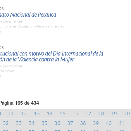
23
to Nacional de Petanca
a (Salamanca)
cinto ferial Diputación (Nave de Charolés)
h.
23
itucional con motivo del Día Internacional de la
ón de la Violencia contra la Mujer
a (Salamanca)
aza Mayor
h.
Página
165
de
434
0
11
12
13
14
15
16
17
18
19
20
32
33
34
35
36
37
38
39
40
41