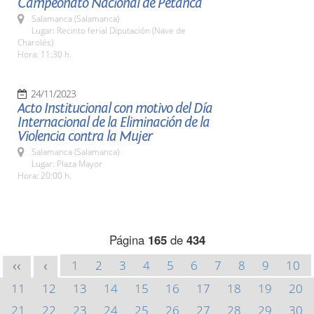
Campeonato Nacional de Petanca
Salamanca (Salamanca)
Lugar: Recinto ferial Diputación (Nave de
Charolés)
Hora: 11:30 h.
24/11/2023
Acto Institucional con motivo del Día
Internacional de la Eliminación de la
Violencia contra la Mujer
Salamanca (Salamanca)
Lugar: Plaza Mayor
Hora: 20:00 h.
Página
165
de
434
1
2
3
4
5
6
7
8
9
10
<<
<
11
12
13
14
15
16
17
18
19
20
21
22
23
24
25
26
27
28
29
30