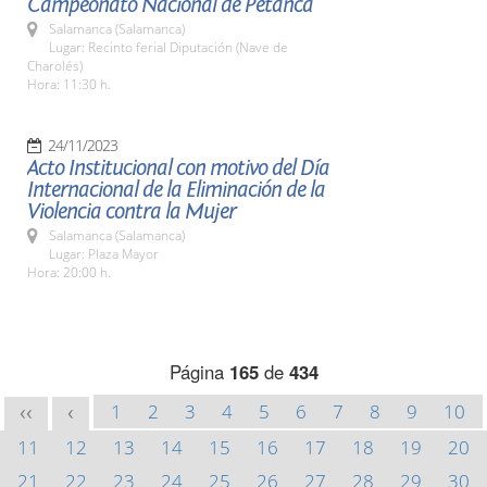
Campeonato Nacional de Petanca
Salamanca (Salamanca)
Lugar: Recinto ferial Diputación (Nave de
Charolés)
Hora: 11:30 h.
24/11/2023
Acto Institucional con motivo del Día
Internacional de la Eliminación de la
Violencia contra la Mujer
Salamanca (Salamanca)
Lugar: Plaza Mayor
Hora: 20:00 h.
Página
165
de
434
1
2
3
4
5
6
7
8
9
10
<<
<
11
12
13
14
15
16
17
18
19
20
21
22
23
24
25
26
27
28
29
30