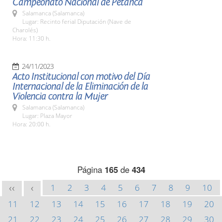
Campeonato Nacional de Petanca
Salamanca (Salamanca)
Lugar: Recinto ferial Diputación (Nave de
Charolés)
Hora: 11:30 h.
24/11/2023
Acto Institucional con motivo del Día
Internacional de la Eliminación de la
Violencia contra la Mujer
Salamanca (Salamanca)
Lugar: Plaza Mayor
Hora: 20:00 h.
Página
165
de
434
1
2
3
4
5
6
7
8
9
10
<<
<
11
12
13
14
15
16
17
18
19
20
21
22
23
24
25
26
27
28
29
30