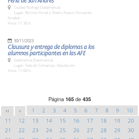
Feria de San Andrés
Ciudad Rodrigo (Salamanca)
Lugar: Recinto Ferial y Teatro Nuevo Fernando
Arrabal
Hora: 11:30 h.
30/11/2023
Clausura y entrega de diplomas a los
alumnos participantes en las AFE
Salamanca (Salamanca)
Lugar: Sala de Comarcas. Diputación
Hora: 11:00 h.
Página
165
de
435
1
2
3
4
5
6
7
8
9
10
<<
<
11
12
13
14
15
16
17
18
19
20
21
22
23
24
25
26
27
28
29
30