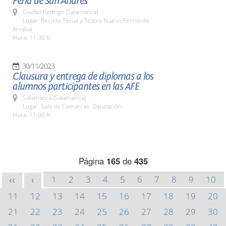
Feria de San Andrés
Ciudad Rodrigo (Salamanca)
Lugar: Recinto Ferial y Teatro Nuevo Fernando
Arrabal
Hora: 11:30 h.
30/11/2023
Clausura y entrega de diplomas a los
alumnos participantes en las AFE
Salamanca (Salamanca)
Lugar: Sala de Comarcas. Diputación
Hora: 11:00 h.
Página
165
de
435
1
2
3
4
5
6
7
8
9
10
<<
<
11
12
13
14
15
16
17
18
19
20
21
22
23
24
25
26
27
28
29
30