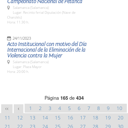
Campeonato Nacional de Petanca
Salamanca (Salamanca)
Lugar: Recinto ferial Diputación (Nave de
Charolés)
Hora: 11:30 h.
24/11/2023
Acto Institucional con motivo del Día
Internacional de la Eliminación de la
Violencia contra la Mujer
Salamanca (Salamanca)
Lugar: Plaza Mayor
Hora: 20:00 h.
Página
165
de
434
1
2
3
4
5
6
7
8
9
10
<<
<
11
12
13
14
15
16
17
18
19
20
21
22
23
24
25
26
27
28
29
30