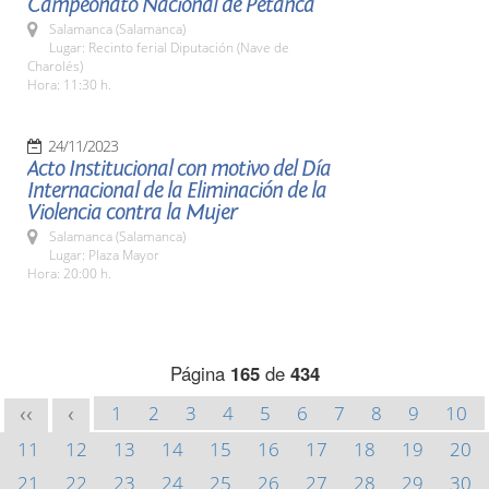
Campeonato Nacional de Petanca
Salamanca (Salamanca)
Lugar: Recinto ferial Diputación (Nave de
Charolés)
Hora: 11:30 h.
24/11/2023
Acto Institucional con motivo del Día
Internacional de la Eliminación de la
Violencia contra la Mujer
Salamanca (Salamanca)
Lugar: Plaza Mayor
Hora: 20:00 h.
Página
165
de
434
1
2
3
4
5
6
7
8
9
10
<<
<
11
12
13
14
15
16
17
18
19
20
21
22
23
24
25
26
27
28
29
30