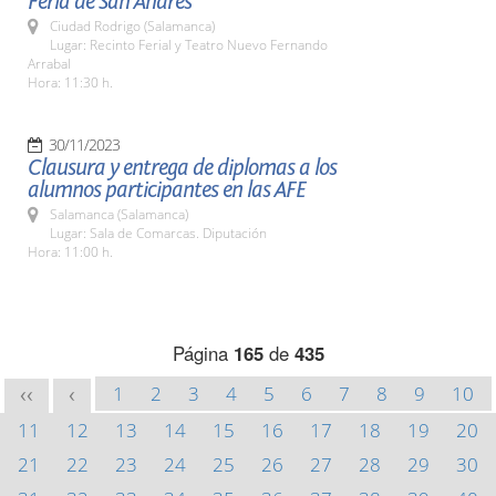
Feria de San Andrés
Ciudad Rodrigo (Salamanca)
Lugar: Recinto Ferial y Teatro Nuevo Fernando
Arrabal
Hora: 11:30 h.
30/11/2023
Clausura y entrega de diplomas a los
alumnos participantes en las AFE
Salamanca (Salamanca)
Lugar: Sala de Comarcas. Diputación
Hora: 11:00 h.
Página
165
de
435
1
2
3
4
5
6
7
8
9
10
<<
<
11
12
13
14
15
16
17
18
19
20
21
22
23
24
25
26
27
28
29
30