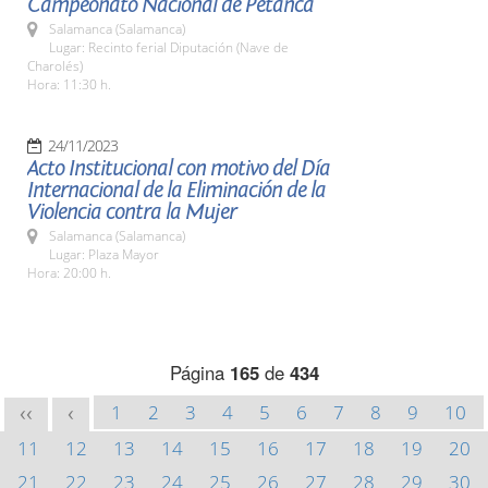
Campeonato Nacional de Petanca
Salamanca (Salamanca)
Lugar: Recinto ferial Diputación (Nave de
Charolés)
Hora: 11:30 h.
24/11/2023
Acto Institucional con motivo del Día
Internacional de la Eliminación de la
Violencia contra la Mujer
Salamanca (Salamanca)
Lugar: Plaza Mayor
Hora: 20:00 h.
Página
165
de
434
1
2
3
4
5
6
7
8
9
10
<<
<
11
12
13
14
15
16
17
18
19
20
21
22
23
24
25
26
27
28
29
30