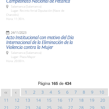
Campeonato Nacional de Petanca
Salamanca (Salamanca)
Lugar: Recinto ferial Diputación (Nave de
Charolés)
Hora: 11:30 h.
24/11/2023
Acto Institucional con motivo del Día
Internacional de la Eliminación de la
Violencia contra la Mujer
Salamanca (Salamanca)
Lugar: Plaza Mayor
Hora: 20:00 h.
Página
165
de
434
1
2
3
4
5
6
7
8
9
10
<<
<
11
12
13
14
15
16
17
18
19
20
21
22
23
24
25
26
27
28
29
30