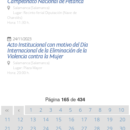
Campeonato Nacional de Petanca
Salamanca (Salamanca)
Lugar: Recinto ferial Diputación (Nave de
Charolés)
Hora: 11:30 h.
24/11/2023
Acto Institucional con motivo del Día
Internacional de la Eliminación de la
Violencia contra la Mujer
Salamanca (Salamanca)
Lugar: Plaza Mayor
Hora: 20:00 h.
Página
165
de
434
1
2
3
4
5
6
7
8
9
10
<<
<
11
12
13
14
15
16
17
18
19
20
21
22
23
24
25
26
27
28
29
30