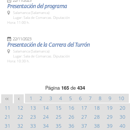
22/11/2023
Presentación del programa
Salamanca (Salamanca)
Lugar: Sala de Comarcas. Diputación
Hora: 11:00 h.
22/11/2023
Presentación de la Carrera del Turrón
Salamanca (Salamanca)
Lugar: Sala de Comarcas. Diputación
Hora: 10:30 h.
Página
165
de
434
1
2
3
4
5
6
7
8
9
10
<<
<
11
12
13
14
15
16
17
18
19
20
21
22
23
24
25
26
27
28
29
30
31
32
33
34
35
36
37
38
39
40