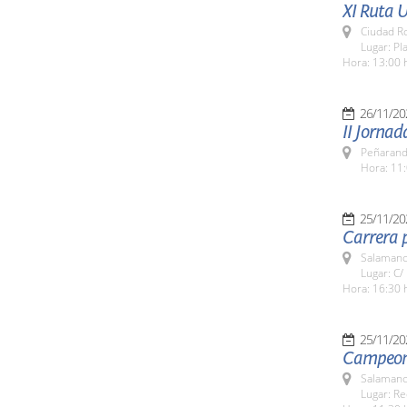
XI Ruta U
Ciudad R
Lugar: Pl
Hora: 13:00 
26/11/20
II Jornad
Peñarand
Hora: 11:
25/11/20
Carrera p
Salamanc
Lugar: C/
Hora: 16:30 
25/11/20
Campeona
Salamanc
Lugar: Re