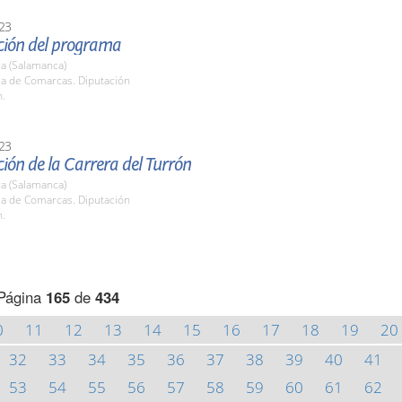
23
ción del programa
a (Salamanca)
la de Comarcas. Diputación
h.
23
ión de la Carrera del Turrón
a (Salamanca)
la de Comarcas. Diputación
h.
Página
165
de
434
0
11
12
13
14
15
16
17
18
19
20
32
33
34
35
36
37
38
39
40
41
53
54
55
56
57
58
59
60
61
62