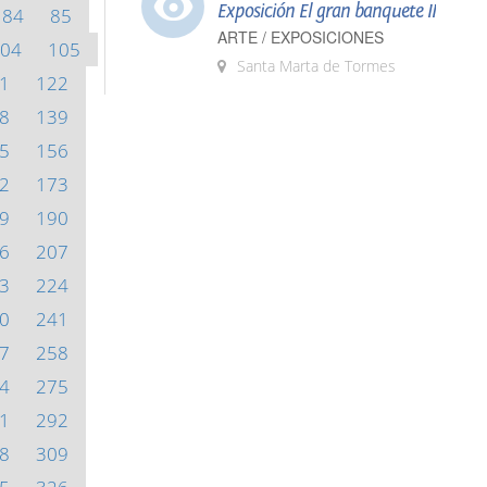
Exposición El gran banquete II
84
85
ARTE / EXPOSICIONES
04
105
Santa Marta de Tormes
1
122
8
139
5
156
2
173
9
190
6
207
3
224
0
241
7
258
4
275
1
292
8
309