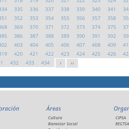
317
318
319
320
321
322
323
324
32
334
335
336
337
338
339
340
341
34
351
352
353
354
355
356
357
358
35
368
369
370
371
372
373
374
375
37
385
386
387
388
389
390
391
392
39
402
403
404
405
406
407
408
409
41
419
420
421
422
423
424
425
426
42
31
432
433
434
>
>>
oración
Áreas
Orga
Cultura
CIPSA
Bienestar Social
REGTS