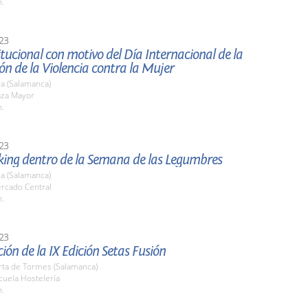
h.
23
itucional con motivo del Día Internacional de la
ón de la Violencia contra la Mujer
a (Salamanca)
aza Mayor
h.
23
ing dentro de la Semana de las Legumbres
a (Salamanca)
ercado Central
h.
23
ión de la IX Edición Setas Fusión
rta de Tormes (Salamanca)
cuela Hostelería
h.