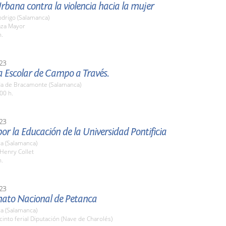
rbana contra la violencia hacia la mujer
odrigo (Salamanca)
aza Mayor
h.
23
a Escolar de Campo a Través.
a de Bracamonte (Salamanca)
00 h.
23
or la Educación de la Universidad Pontificia
a (Salamanca)
 Henry Collet
h.
23
to Nacional de Petanca
a (Salamanca)
cinto ferial Diputación (Nave de Charolés)