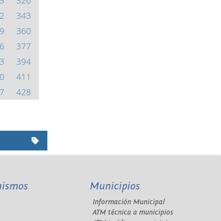
5
326
2
343
9
360
6
377
3
394
0
411
7
428
nismos
Municipios
Información Municipal
A
ATM técnica a municipios