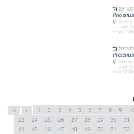
22/11/20
Presenta
Salamanc
Lugar: Sa
Hora: 11:00 
22/11/20
Presentac
Salamanc
Lugar: Sa
Hora: 10:30 
1
2
3
4
5
6
7
8
9
1
<<
<
23
24
25
26
27
28
29
30
31
44
45
46
47
48
49
50
51
52