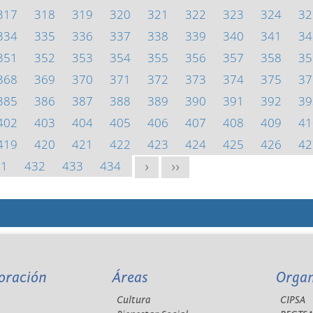
317
318
319
320
321
322
323
324
32
334
335
336
337
338
339
340
341
34
351
352
353
354
355
356
357
358
35
368
369
370
371
372
373
374
375
37
385
386
387
388
389
390
391
392
39
402
403
404
405
406
407
408
409
41
419
420
421
422
423
424
425
426
42
31
432
433
434
>
>>
oración
Áreas
Orga
Cultura
CIPSA