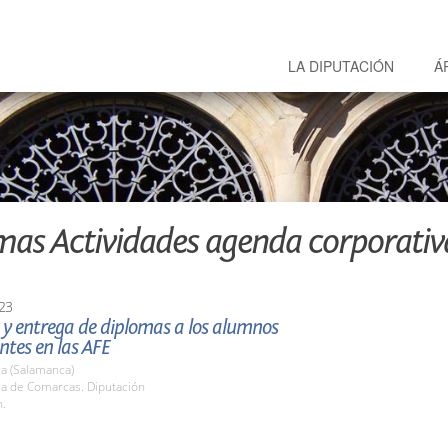
LA DIPUTACIÓN
Á
mas Actividades agenda corporativ
23
 y entrega de diplomas a los alumnos
ntes en las AFE
a (Salamanca)
la de Comarcas. Diputación
h.