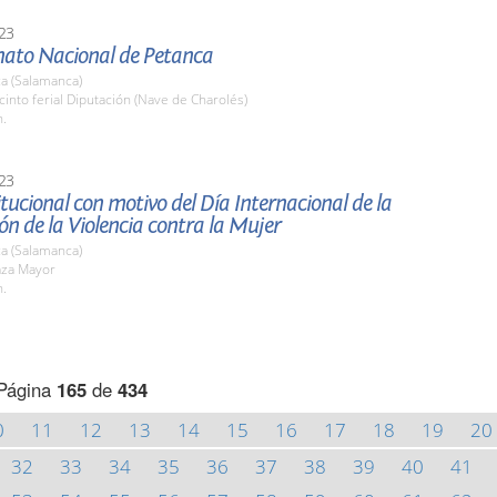
23
to Nacional de Petanca
a (Salamanca)
cinto ferial Diputación (Nave de Charolés)
h.
23
itucional con motivo del Día Internacional de la
ón de la Violencia contra la Mujer
a (Salamanca)
aza Mayor
h.
Página
165
de
434
0
11
12
13
14
15
16
17
18
19
20
32
33
34
35
36
37
38
39
40
41