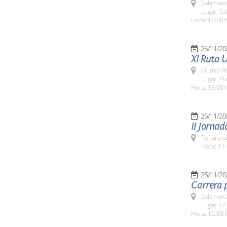
Salamanc
Lugar: Sa
Hora: 10:00 
26/11/20
XI Ruta U
Ciudad R
Lugar: Pl
Hora: 13:00 
26/11/20
II Jornad
Peñarand
Hora: 11:
25/11/20
Carrera p
Salamanc
Lugar: C/
Hora: 16:30 