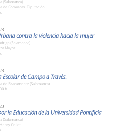
a (Salamanca)
la de Comarcas. Diputación
h.
23
rbana contra la violencia hacia la mujer
odrigo (Salamanca)
aza Mayor
h.
23
a Escolar de Campo a Través.
a de Bracamonte (Salamanca)
00 h.
23
or la Educación de la Universidad Pontificia
a (Salamanca)
 Henry Collet
h.