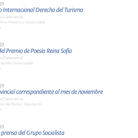
23
o Internacional Derecho del Turismo
a (Salamanca)
ificio Histórico Universidad
h.
23
el Premio de Poesía Reina Sofía
a (Salamanca)
raninfo Universidad
h.
23
vincial correspondiente al mes de noviembre
a (Salamanca)
lón de Plenos. Diputación
h.
23
prensa del Grupo Socialista