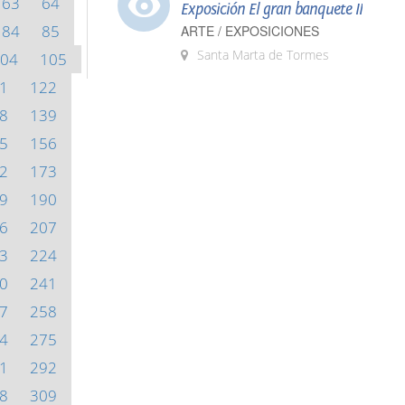
63
64
Exposición El gran banquete II
84
85
ARTE / EXPOSICIONES
Santa Marta de Tormes
04
105
1
122
8
139
5
156
2
173
9
190
6
207
3
224
0
241
7
258
4
275
1
292
8
309