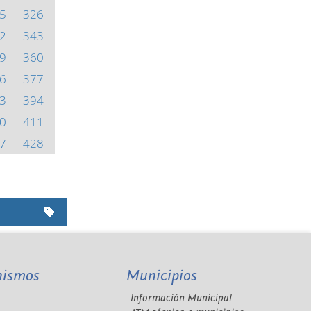
5
326
2
343
9
360
6
377
3
394
0
411
7
428
nismos
Municipios
Información Municipal