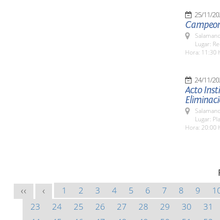
25/11/20
Campeona
Salamanc
Lugar: Re
Hora: 11:30 
24/11/20
Acto Inst
Eliminaci
Salamanc
Lugar: Pl
Hora: 20:00 
1
2
3
4
5
6
7
8
9
1
<<
<
23
24
25
26
27
28
29
30
31