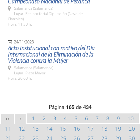
Campeonato Nacional de Petanca
Salamanca (Salamanca)
Lugar: Recinto ferial Diputación (Nave de
Charolés)
Hora: 11:30 h.
24/11/2023
Acto Institucional con motivo del Día
Internacional de la Eliminación de la
Violencia contra la Mujer
Salamanca (Salamanca)
Lugar: Plaza Mayor
Hora: 20:00 h.
Página
165
de
434
1
2
3
4
5
6
7
8
9
10
<<
<
11
12
13
14
15
16
17
18
19
20
21
22
23
24
25
26
27
28
29
30