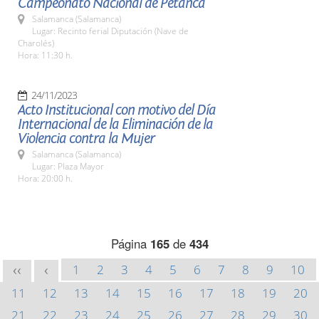
Campeonato Nacional de Petanca
Salamanca (Salamanca)
Lugar: Recinto ferial Diputación (Nave de
Charolés)
Hora: 11:30 h.
24/11/2023
Acto Institucional con motivo del Día
Internacional de la Eliminación de la
Violencia contra la Mujer
Salamanca (Salamanca)
Lugar: Plaza Mayor
Hora: 20:00 h.
Página
165
de
434
1
2
3
4
5
6
7
8
9
10
<<
<
11
12
13
14
15
16
17
18
19
20
21
22
23
24
25
26
27
28
29
30