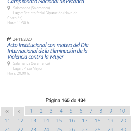
Campeonato Nacional de Petanca
Salamanca (Salamanca)
Lugar: Recinto ferial Diputación (Nave de
Charolés)
Hora: 11:30 h.
24/11/2023
Acto Institucional con motivo del Día
Internacional de la Eliminación de la
Violencia contra la Mujer
Salamanca (Salamanca)
Lugar: Plaza Mayor
Hora: 20:00 h.
Página
165
de
434
1
2
3
4
5
6
7
8
9
10
<<
<
11
12
13
14
15
16
17
18
19
20
21
22
23
24
25
26
27
28
29
30