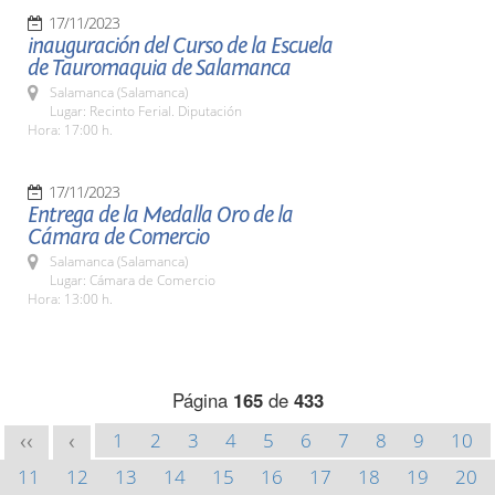
17/11/2023
inauguración del Curso de la Escuela
de Tauromaquia de Salamanca
Salamanca (Salamanca)
Lugar: Recinto Ferial. Diputación
Hora: 17:00 h.
17/11/2023
Entrega de la Medalla Oro de la
Cámara de Comercio
Salamanca (Salamanca)
Lugar: Cámara de Comercio
Hora: 13:00 h.
Página
165
de
433
1
2
3
4
5
6
7
8
9
10
<<
<
11
12
13
14
15
16
17
18
19
20