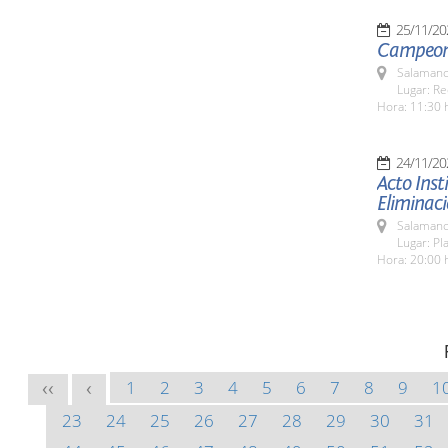
25/11/20
Campeona
Salamanc
Lugar: Re
Hora: 11:30 
24/11/20
Acto Inst
Eliminaci
Salamanc
Lugar: Pl
Hora: 20:00 
1
2
3
4
5
6
7
8
9
1
<<
<
23
24
25
26
27
28
29
30
31