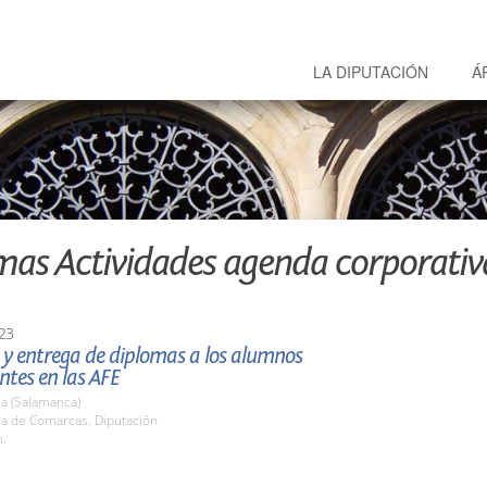
LA DIPUTACIÓN
Á
mas Actividades agenda corporativ
23
 y entrega de diplomas a los alumnos
ntes en las AFE
a (Salamanca)
la de Comarcas. Diputación
h.