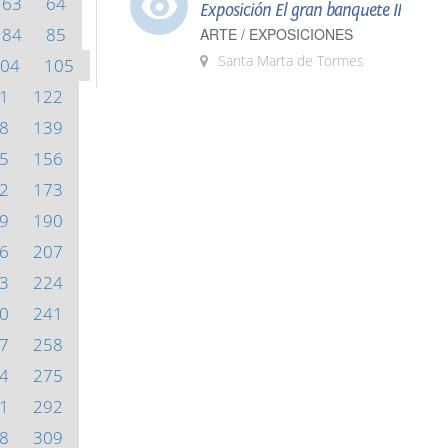
63
64
Exposición El gran banquete II
84
85
ARTE / EXPOSICIONES
Santa Marta de Tormes
04
105
1
122
8
139
5
156
2
173
9
190
6
207
3
224
0
241
7
258
4
275
1
292
8
309