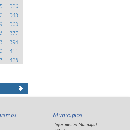
5
326
2
343
9
360
6
377
3
394
0
411
7
428
nismos
Municipios
Información Municipal