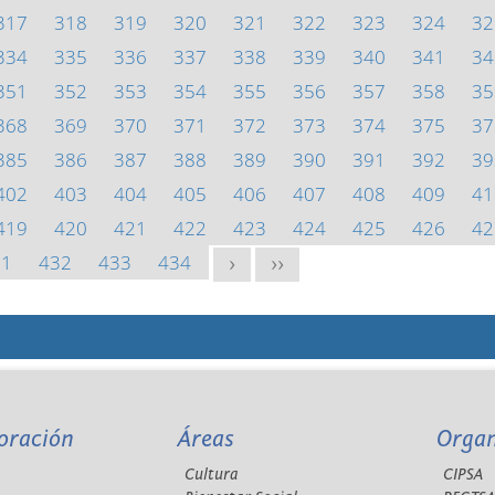
317
318
319
320
321
322
323
324
32
334
335
336
337
338
339
340
341
34
351
352
353
354
355
356
357
358
35
368
369
370
371
372
373
374
375
37
385
386
387
388
389
390
391
392
39
402
403
404
405
406
407
408
409
41
419
420
421
422
423
424
425
426
42
31
432
433
434
>
>>
oración
Áreas
Orga
Cultura
CIPSA