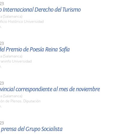
23
o Internacional Derecho del Turismo
a (Salamanca)
ificio Histórico Universidad
h.
23
el Premio de Poesía Reina Sofía
a (Salamanca)
raninfo Universidad
h.
23
vincial correspondiente al mes de noviembre
a (Salamanca)
lón de Plenos. Diputación
h.
23
prensa del Grupo Socialista