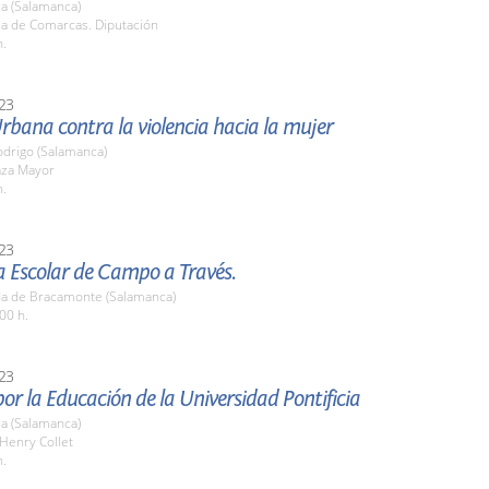
a (Salamanca)
la de Comarcas. Diputación
h.
23
rbana contra la violencia hacia la mujer
odrigo (Salamanca)
aza Mayor
h.
23
a Escolar de Campo a Través.
a de Bracamonte (Salamanca)
00 h.
23
or la Educación de la Universidad Pontificia
a (Salamanca)
 Henry Collet
h.