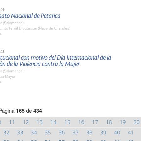
23
to Nacional de Petanca
a (Salamanca)
cinto ferial Diputación (Nave de Charolés)
h.
23
itucional con motivo del Día Internacional de la
ón de la Violencia contra la Mujer
a (Salamanca)
aza Mayor
h.
Página
165
de
434
0
11
12
13
14
15
16
17
18
19
20
32
33
34
35
36
37
38
39
40
41