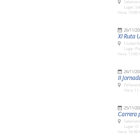
Salamanc
Lugar: Sa
Hora: 10:00 
26/11/20
XI Ruta U
Ciudad R
Lugar: Pl
Hora: 13:00 
26/11/20
II Jornad
Peñarand
Hora: 11:
25/11/20
Carrera p
Salamanc
Lugar: C/
Hora: 16:30 