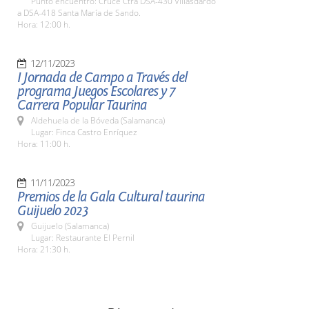
Punto encuentro: Cruce Ctra DSA-430 Villasdardo
a DSA-418 Santa María de Sando.
Hora: 12:00 h.
12/11/2023
I Jornada de Campo a Través del
programa Juegos Escolares y 7
Carrera Popular Taurina
Aldehuela de la Bóveda (Salamanca)
Lugar: Finca Castro Enríquez
Hora: 11:00 h.
11/11/2023
Premios de la Gala Cultural taurina
Guijuelo 2023
Guijuelo (Salamanca)
Lugar: Restaurante El Pernil
Hora: 21:30 h.