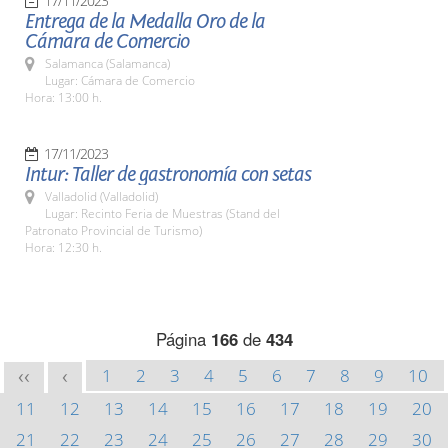
17/11/2023
Entrega de la Medalla Oro de la
Cámara de Comercio
Salamanca (Salamanca)
Lugar: Cámara de Comercio
Hora: 13:00 h.
17/11/2023
Intur: Taller de gastronomía con setas
Valladolid (Valladolid)
Lugar: Recinto Feria de Muestras (Stand del
Patronato Provincial de Turismo)
Hora: 12:30 h.
Página
166
de
434
1
2
3
4
5
6
7
8
9
10
<<
<
11
12
13
14
15
16
17
18
19
20
21
22
23
24
25
26
27
28
29
30