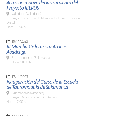
Acto con motivo del lanzamiento del
Proyecto IBERUS
Valladolid (Valladolid)
Lugar: Consejería de Movilidad y Transformación
Digital
Hora: 11:00 h.
19/11/2023
III Marcha Cicloturista Arribes-
Abadengo
Barruecopardo (Salamanca)
Hora: 10:30 h.
17/11/2023
inauguración del Curso de la Escuela
de Tauromaquia de Salamanca
Salamanca (Salamanca)
Lugar: Recinto Ferial. Diputación
Hora: 17:00 h.