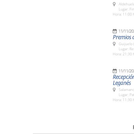
Aldehuel
Lugar: Fi
Hora: 11:00 
11/11/20
Premios d
Guijuelo 
Lugar: Re
Hora: 21:30 
11/11/20
Recepción
Leganés
Salamanc
Lugar: Pa
Hora: 11:30 