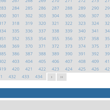
266
267
268
269
270
271
272
273
27
283
284
285
286
287
288
289
290
29
300
301
302
303
304
305
306
307
30
317
318
319
320
321
322
323
324
32
334
335
336
337
338
339
340
341
34
351
352
353
354
355
356
357
358
35
368
369
370
371
372
373
374
375
37
385
386
387
388
389
390
391
392
39
402
403
404
405
406
407
408
409
41
419
420
421
422
423
424
425
426
42
31
432
433
434
>
>>