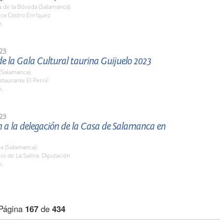
a de la Bóveda (Salamanca)
nca Castro Enríquez
h.
23
e la Gala Cultural taurina Guijuelo 2023
(Salamanca)
staurante El Pernil
h.
23
 a la delegación de la Casa de Salamanca en
a (Salamanca)
tio de La Salina. Diputación
h.
Página
167
de
434