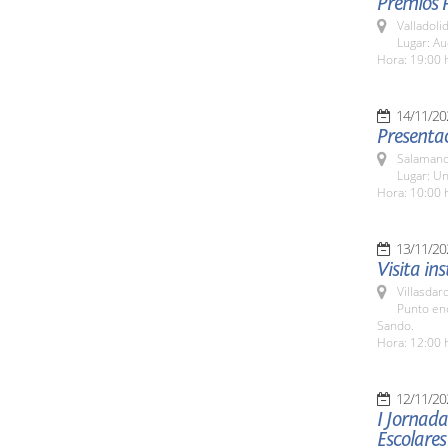
Premios 
Valladolid
Lugar: Au
Hora: 19:00 
14/11/20
Presentac
Salamanc
Lugar: Un
Hora: 10:00 
13/11/20
Visita in
Villasdar
Punto en
Sando.
Hora: 12:00 
12/11/20
I Jornad
Escolares