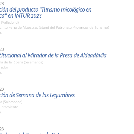
23
ión del producto "Turismo micológico en
a" en INTUR 2023
 (Valladolid)
cinto Feria de Muestras (Stand del Patronato Provincial de Turismo)
h.
23
stitucional al Mirador de la Presa de Aldeadávila
la de la Ribera (Salamanca)
rador
h.
23
ción de Semana de las Legumbres
a (Salamanca)
yuntamiento
h.
23