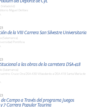
Podium del Deporte de CyL
 (Valladolid)
ditorio Miguel Delibes
h.
23
ión de la VIII Carrera San Silvestre Universitaria
a (Salamanca)
iversidad Pontificia
h.
23
stitucional a las obras de la carretera DSA-418
do (Salamanca)
cuentro: Cruce Ctra DSA-430 Villasdardo a DSA-418 Santa María de
h.
23
a de Campo a Través del programa Juegos
 y 7 Carrera Popular Taurina