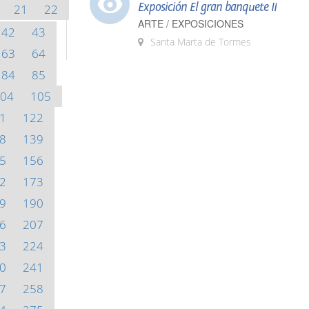
Exposición El gran banquete II
21
22
ARTE / EXPOSICIONES
42
43
Santa Marta de Tormes
63
64
84
85
04
105
1
122
8
139
5
156
2
173
9
190
6
207
3
224
0
241
7
258