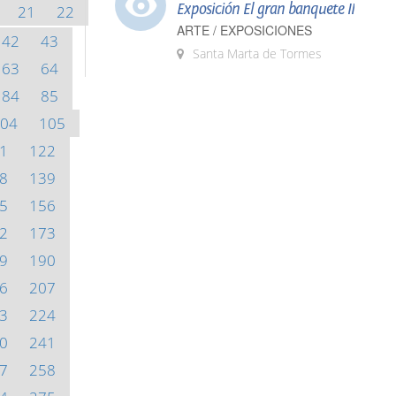
Exposición El gran banquete II
21
22
ARTE / EXPOSICIONES
42
43
Santa Marta de Tormes
63
64
84
85
04
105
1
122
8
139
5
156
2
173
9
190
6
207
3
224
0
241
7
258