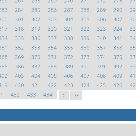
266
267
268
269
270
271
272
273
27
283
284
285
286
287
288
289
290
29
300
301
302
303
304
305
306
307
30
317
318
319
320
321
322
323
324
32
334
335
336
337
338
339
340
341
34
351
352
353
354
355
356
357
358
35
368
369
370
371
372
373
374
375
37
385
386
387
388
389
390
391
392
39
402
403
404
405
406
407
408
409
41
419
420
421
422
423
424
425
426
42
31
432
433
434
>
>>