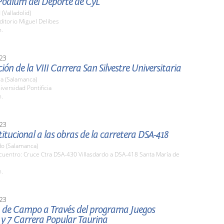
Podium del Deporte de CyL
 (Valladolid)
ditorio Miguel Delibes
h.
23
ión de la VIII Carrera San Silvestre Universitaria
a (Salamanca)
iversidad Pontificia
h.
23
stitucional a las obras de la carretera DSA-418
do (Salamanca)
cuentro: Cruce Ctra DSA-430 Villasdardo a DSA-418 Santa María de
h.
23
a de Campo a Través del programa Juegos
 y 7 Carrera Popular Taurina