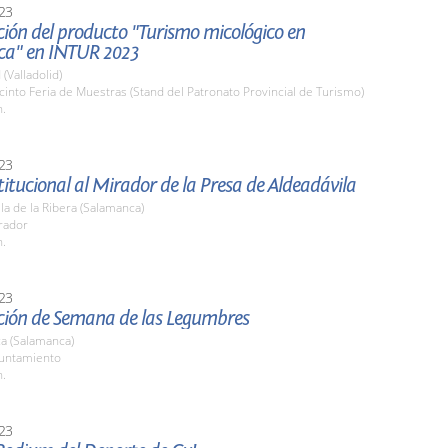
23
ión del producto "Turismo micológico en
a" en INTUR 2023
 (Valladolid)
cinto Feria de Muestras (Stand del Patronato Provincial de Turismo)
h.
23
stitucional al Mirador de la Presa de Aldeadávila
la de la Ribera (Salamanca)
rador
h.
23
ción de Semana de las Legumbres
a (Salamanca)
yuntamiento
h.
23