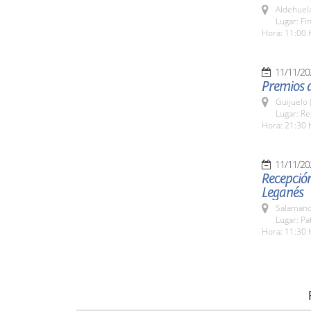
Aldehuel
Lugar: Fi
Hora: 11:00 
11/11/20
Premios d
Guijuelo 
Lugar: Re
Hora: 21:30 
11/11/20
Recepción
Leganés
Salamanc
Lugar: Pa
Hora: 11:30 