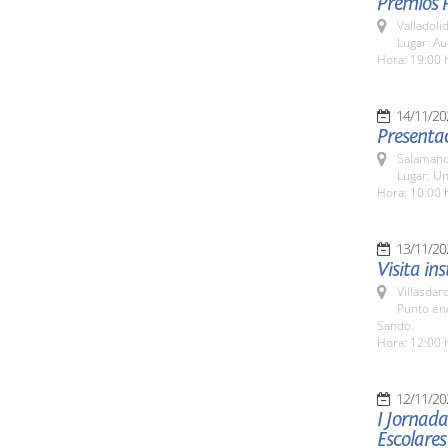
Premios 
Valladolid
Lugar: Au
Hora: 19:00 
14/11/20
Presentac
Salamanc
Lugar: Un
Hora: 10:00 
13/11/20
Visita in
Villasdar
Punto en
Sando.
Hora: 12:00 
12/11/20
I Jornad
Escolares