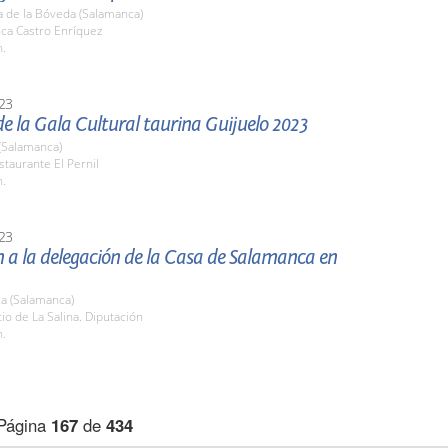
a de la Bóveda (Salamanca)
nca Castro Enríquez
h.
23
e la Gala Cultural taurina Guijuelo 2023
(Salamanca)
staurante El Pernil
h.
23
 a la delegación de la Casa de Salamanca en
a (Salamanca)
tio de La Salina. Diputación
h.
Página
167
de
434