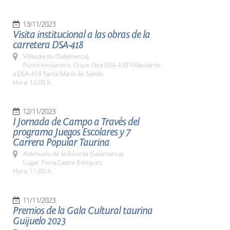
13/11/2023
Visita institucional a las obras de la
carretera DSA-418
Villasdardo (Salamanca)
Punto encuentro: Cruce Ctra DSA-430 Villasdardo
a DSA-418 Santa María de Sando.
Hora: 12:00 h.
12/11/2023
I Jornada de Campo a Través del
programa Juegos Escolares y 7
Carrera Popular Taurina
Aldehuela de la Bóveda (Salamanca)
Lugar: Finca Castro Enríquez
Hora: 11:00 h.
11/11/2023
Premios de la Gala Cultural taurina
Guijuelo 2023