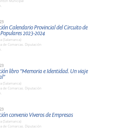
ontón Municipal
h.
23
ión Calendario Provincial del Circuito de
 Populares 2023-2024
a (Salamanca)
la de Comarcas. Diputación
h.
23
ión libro "Memoria e Identidad. Un viaje
l"
a (Salamanca)
la de Comarcas. Diputación
h.
23
ción convenio Viveros de Empresas
a (Salamanca)
la de Comarcas. Diputación