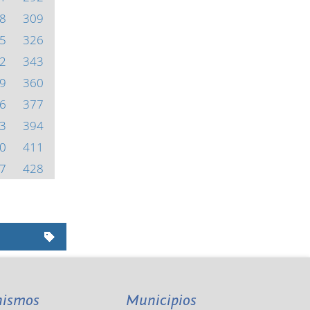
8
309
5
326
2
343
9
360
6
377
3
394
0
411
7
428
nismos
Municipios