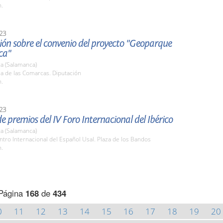
h.
23
ón sobre el convenio del proyecto "Geoparque
ca"
a (Salamanca)
la de las Comarcas. Diputación
h.
23
e premios del IV Foro Internacional del Ibérico
a (Salamanca)
ntro Internacional del Español Usal. Plaza de los Bandos
h.
Página
168
de
434
0
11
12
13
14
15
16
17
18
19
20