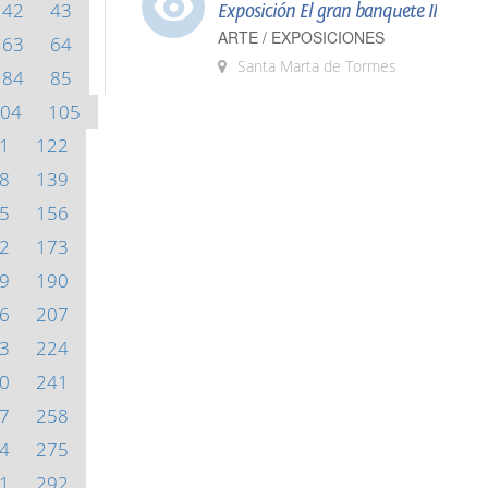
42
43
Exposición El gran banquete II
ARTE / EXPOSICIONES
63
64
Santa Marta de Tormes
84
85
04
105
1
122
8
139
5
156
2
173
9
190
6
207
3
224
0
241
7
258
4
275
1
292