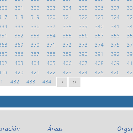
300
301
302
303
304
305
306
307
30
317
318
319
320
321
322
323
324
32
334
335
336
337
338
339
340
341
34
351
352
353
354
355
356
357
358
35
368
369
370
371
372
373
374
375
37
385
386
387
388
389
390
391
392
39
402
403
404
405
406
407
408
409
41
419
420
421
422
423
424
425
426
42
31
432
433
434
>
>>
oración
Áreas
Orga