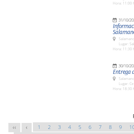
Hora: 11:00 
31/10/20
Informaci
Salaman
Salamanc
Lugar: Sa
Hora: 11:30 
30/10/20
Entrega d
Salamanc
Lugar: Ce
Hora: 18:30 
1
2
3
4
5
6
7
8
9
1
<<
<