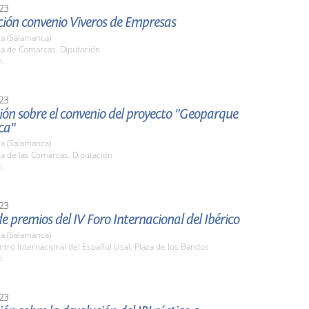
23
ción convenio Viveros de Empresas
a (Salamanca)
la de Comarcas. Diputación
h.
23
ón sobre el convenio del proyecto "Geoparque
ca"
a (Salamanca)
la de las Comarcas. Diputación
h.
23
e premios del IV Foro Internacional del Ibérico
a (Salamanca)
ntro Internacional del Español Usal. Plaza de los Bandos
h.
23