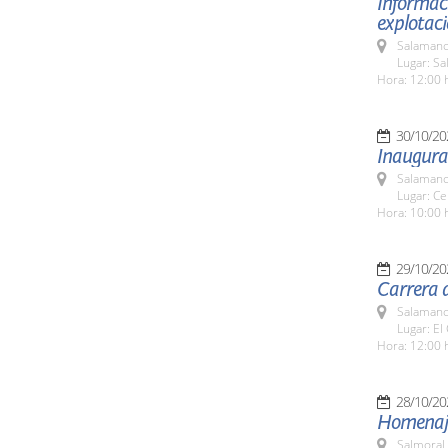
Informaci
explotaci
Salamanc
Lugar: Sa
Hora: 12:00 
30/10/20
Inaugurac
Salamanc
Lugar: Ce
Hora: 10:00 
29/10/20
Carrera d
Salamanc
Lugar: El
Hora: 12:00 
28/10/20
Homenaje
Salmoral