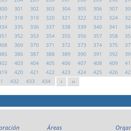
300
301
302
303
304
305
306
307
30
317
318
319
320
321
322
323
324
32
334
335
336
337
338
339
340
341
34
351
352
353
354
355
356
357
358
35
368
369
370
371
372
373
374
375
37
385
386
387
388
389
390
391
392
39
402
403
404
405
406
407
408
409
41
419
420
421
422
423
424
425
426
42
31
432
433
434
>
>>
oración
Áreas
Orga