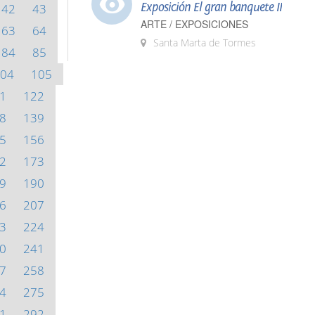
Exposición El gran banquete II
42
43
ARTE / EXPOSICIONES
63
64
Santa Marta de Tormes
84
85
04
105
1
122
8
139
5
156
2
173
9
190
6
207
3
224
0
241
7
258
4
275
1
292