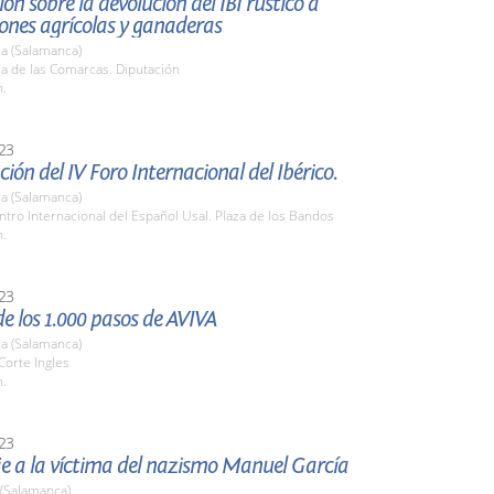
ón sobre la devolución del IBI rústico a
ones agrícolas y ganaderas
a (Salamanca)
la de las Comarcas. Diputación
h.
23
ión del IV Foro Internacional del Ibérico.
a (Salamanca)
ntro Internacional del Español Usal. Plaza de los Bandos
h.
23
e los 1.000 pasos de AVIVA
a (Salamanca)
 Corte Ingles
h.
23
 a la víctima del nazismo Manuel García
 (Salamanca)