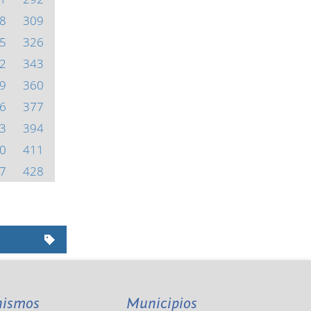
8
309
5
326
2
343
9
360
6
377
3
394
0
411
7
428
nismos
Municipios