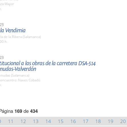
aza Mayor
h.
23
 la Vendimia
la de la Ribera (Salamanca)
00 h.
23
stitucional a las obras de la carretera DSA-514
nudas-Valverdón
nudas (Salamanca)
 encuentro: Naves Cobadú
h.
Página
169
de
434
0
11
12
13
14
15
16
17
18
19
20