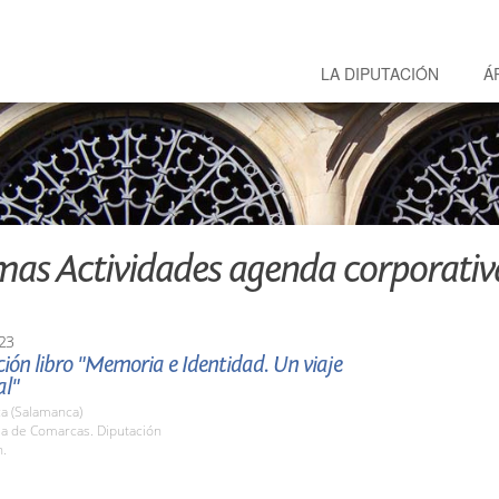
LA DIPUTACIÓN
Á
mas Actividades agenda corporativ
23
ión libro "Memoria e Identidad. Un viaje
l"
a (Salamanca)
la de Comarcas. Diputación
h.