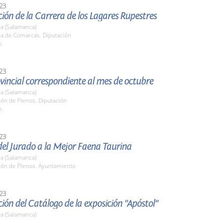
23
ión de la Carrera de los Lagares Rupestres
a (Salamanca)
la de Comarcas. Diputación
h.
23
vincial correspondiente al mes de octubre
a (Salamanca)
lón de Plenos. Diputación
h.
23
el Jurado a la Mejor Faena Taurina
a (Salamanca)
alón de Plenos. Ayuntamiento
23
ión del Catálogo de la exposición "Apóstol"
a (Salamanca)