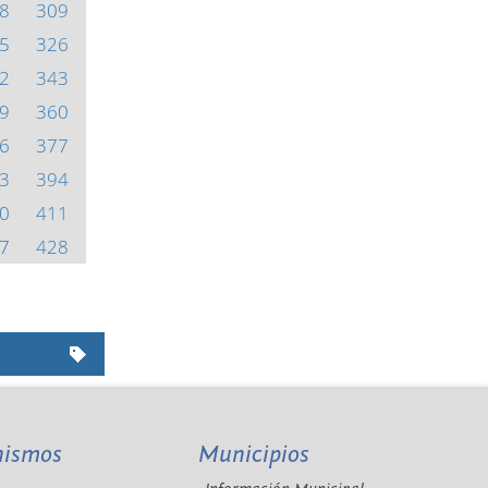
8
309
5
326
2
343
9
360
6
377
3
394
0
411
7
428
nismos
Municipios