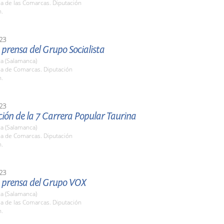
la de las Comarcas. Diputación
h.
23
prensa del Grupo Socialista
a (Salamanca)
la de Comarcas. Diputación
h.
23
ión de la 7 Carrera Popular Taurina
a (Salamanca)
la de Comarcas. Diputación
h.
23
 prensa del Grupo VOX
a (Salamanca)
la de las Comarcas. Diputación
h.