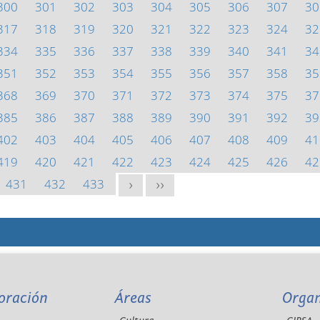
300
301
302
303
304
305
306
307
30
317
318
319
320
321
322
323
324
32
334
335
336
337
338
339
340
341
34
351
352
353
354
355
356
357
358
35
368
369
370
371
372
373
374
375
37
385
386
387
388
389
390
391
392
39
402
403
404
405
406
407
408
409
41
419
420
421
422
423
424
425
426
42
431
432
433
>
>>
oración
Áreas
Orga