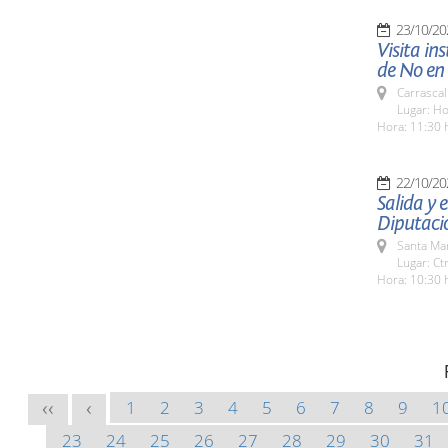
23/10/20
Visita in
de No en 
Carrascal
Lugar: Ho
Hora: 11:30 
22/10/20
Salida y
Diputaci
Santa Ma
Lugar: Ct
Hora: 10:30 
1
2
3
4
5
6
7
8
9
1
<<
<
23
24
25
26
27
28
29
30
31