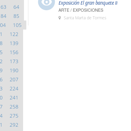
Exposición El gran banquete II
63
64
ARTE / EXPOSICIONES
84
85
Santa Marta de Tormes
04
105
1
122
8
139
5
156
2
173
9
190
6
207
3
224
0
241
7
258
4
275
1
292