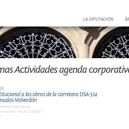
LA DIPUTACIÓN
Á
mas Actividades agenda corporativ
23
stitucional a las obras de la carretera DSA-514
nudas-Valverdón
nudas (Salamanca)
 encuentro: Naves Cobadú
h.