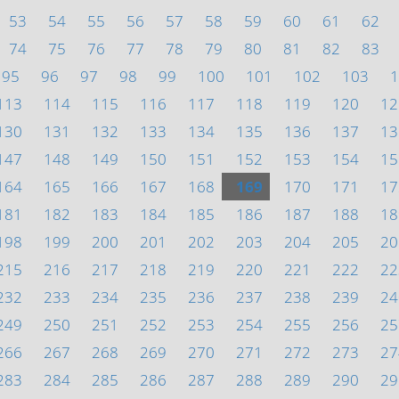
53
54
55
56
57
58
59
60
61
62
74
75
76
77
78
79
80
81
82
83
95
96
97
98
99
100
101
102
103
1
113
114
115
116
117
118
119
120
12
130
131
132
133
134
135
136
137
13
147
148
149
150
151
152
153
154
15
164
165
166
167
168
169
170
171
17
181
182
183
184
185
186
187
188
18
198
199
200
201
202
203
204
205
20
215
216
217
218
219
220
221
222
22
232
233
234
235
236
237
238
239
24
249
250
251
252
253
254
255
256
25
266
267
268
269
270
271
272
273
27
283
284
285
286
287
288
289
290
29