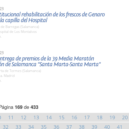
23
stitucional rehabilitación de los frescos de Genaro
la capilla del Hospital
 de Barregas (Salamanca)
spital de Los Montalvos
h.
23
 entrega de premios de la 39 Media Maratón
ón de Salamanca "Santa Marta-Santa Marta"
rta de Tormes (Salamanca)
ra. Madrid
h.
Página
169
de
433
0
11
12
13
14
15
16
17
18
19
20
32
33
34
35
36
37
38
39
40
41