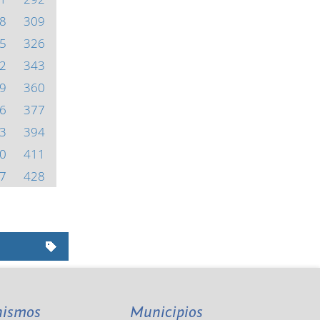
8
309
5
326
2
343
9
360
6
377
3
394
0
411
7
428
nismos
Municipios