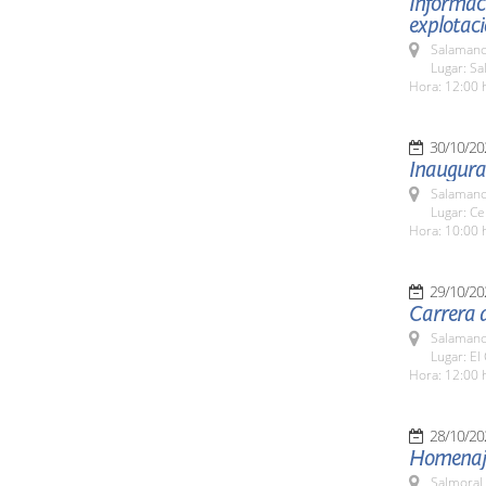
Informaci
explotaci
Salamanc
Lugar: Sa
Hora: 12:00 
30/10/20
Inaugurac
Salamanc
Lugar: Ce
Hora: 10:00 
29/10/20
Carrera d
Salamanc
Lugar: El
Hora: 12:00 
28/10/20
Homenaje
Salmoral