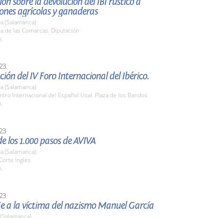
ón sobre la devolución del IBI rústico a
ones agrícolas y ganaderas
a (Salamanca)
la de las Comarcas. Diputación
h.
23
ión del IV Foro Internacional del Ibérico.
a (Salamanca)
ntro Internacional del Español Usal. Plaza de los Bandos
h.
23
e los 1.000 pasos de AVIVA
a (Salamanca)
 Corte Ingles
h.
23
 a la víctima del nazismo Manuel García
 (Salamanca)