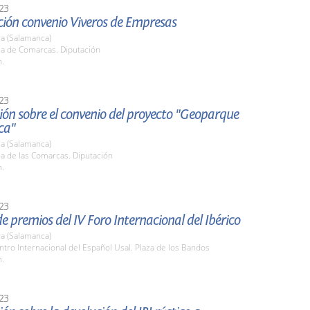
23
ción convenio Viveros de Empresas
a (Salamanca)
la de Comarcas. Diputación
h.
23
ón sobre el convenio del proyecto "Geoparque
ca"
a (Salamanca)
la de las Comarcas. Diputación
h.
23
e premios del IV Foro Internacional del Ibérico
a (Salamanca)
ntro Internacional del Español Usal. Plaza de los Bandos
h.
23