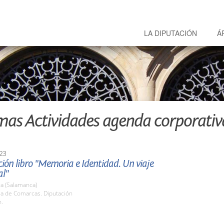
LA DIPUTACIÓN
Á
mas Actividades agenda corporativ
23
ión libro "Memoria e Identidad. Un viaje
l"
a (Salamanca)
la de Comarcas. Diputación
h.