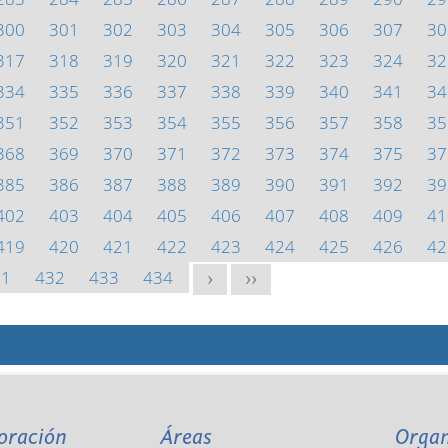
300
301
302
303
304
305
306
307
30
317
318
319
320
321
322
323
324
32
334
335
336
337
338
339
340
341
34
351
352
353
354
355
356
357
358
35
368
369
370
371
372
373
374
375
37
385
386
387
388
389
390
391
392
39
402
403
404
405
406
407
408
409
41
419
420
421
422
423
424
425
426
42
31
432
433
434
>
>>
oración
Áreas
Orga