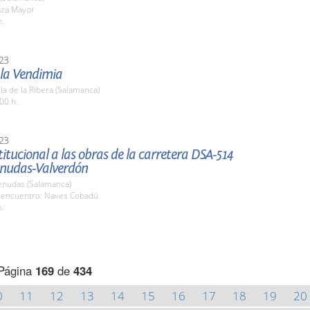
aza Mayor
h.
23
 la Vendimia
la de la Ribera (Salamanca)
00 h.
23
stitucional a las obras de la carretera DSA-514
nudas-Valverdón
nudas (Salamanca)
 encuentro: Naves Cobadú
h.
Página
169
de
434
0
11
12
13
14
15
16
17
18
19
20