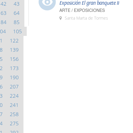
Exposición El gran banquete II
42
43
ARTE / EXPOSICIONES
63
64
Santa Marta de Tormes
84
85
04
105
1
122
8
139
5
156
2
173
9
190
6
207
3
224
0
241
7
258
4
275
1
292