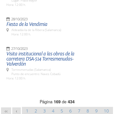
Lugar: Plaza Mayor
Hora: 12:00 h.
28/10/2023
Fiesta de la Vendimia
Aldeadávila de la Ribera (Salamanca)
Hora: 12:00 h.
27/10/2023
Visita institucional a las obras de la
carretera DSA-514 Torresmenudas-
Valverdón
Torresmenudas (Salamanca)
Punto de encuentro: Naves Cobadú
Hora: 12:00 h.
Página
169
de
434
1
2
3
4
5
6
7
8
9
10
<<
<