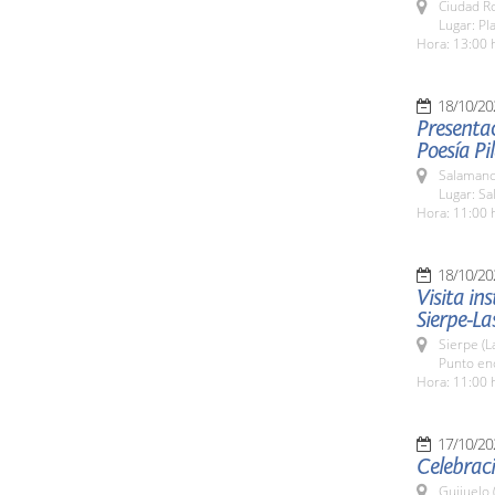
Ciudad R
Lugar: Pl
Hora: 13:00 
18/10/20
Presentac
Poesía P
Salamanc
Lugar: Sa
Hora: 11:00 
18/10/20
Visita in
Sierpe-La
Sierpe (L
Punto enc
Hora: 11:00 
17/10/20
Celebraci
Guijuelo 