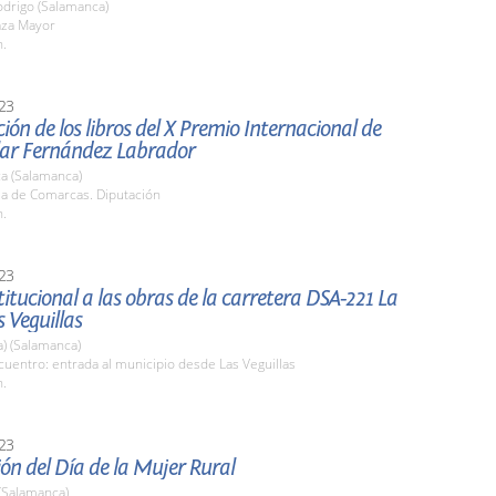
odrigo (Salamanca)
aza Mayor
h.
23
ión de los libros del X Premio Internacional de
ilar Fernández Labrador
a (Salamanca)
la de Comarcas. Diputación
h.
23
stitucional a las obras de la carretera DSA-221 La
s Veguillas
a) (Salamanca)
uentro: entrada al municipio desde Las Veguillas
h.
23
ón del Día de la Mujer Rural
(Salamanca)