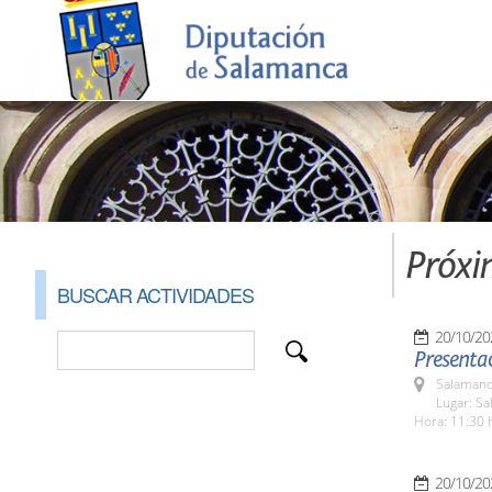
Próxi
BUSCAR ACTIVIDADES
20/10/20
Presentac
Salamanc
Lugar: Sa
Hora: 11:30 
20/10/20