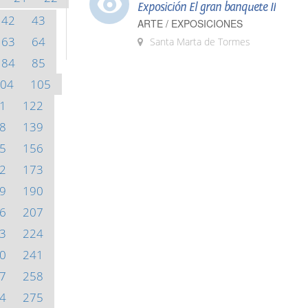
Exposición El gran banquete II
42
43
ARTE / EXPOSICIONES
63
64
Santa Marta de Tormes
84
85
04
105
1
122
8
139
5
156
2
173
9
190
6
207
3
224
0
241
7
258
4
275