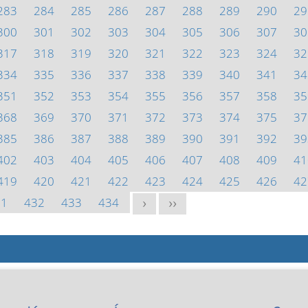
283
284
285
286
287
288
289
290
29
300
301
302
303
304
305
306
307
30
317
318
319
320
321
322
323
324
32
334
335
336
337
338
339
340
341
34
351
352
353
354
355
356
357
358
35
368
369
370
371
372
373
374
375
37
385
386
387
388
389
390
391
392
39
402
403
404
405
406
407
408
409
41
419
420
421
422
423
424
425
426
42
31
432
433
434
>
>>