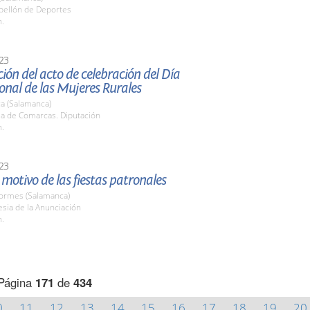
abellón de Deportes
h.
23
ión del acto de celebración del Día
onal de las Mujeres Rurales
a (Salamanca)
la de Comarcas. Diputación
h.
23
motivo de las fiestas patronales
Tormes (Salamanca)
lesia de la Anunciación
h.
Página
171
de
434
0
11
12
13
14
15
16
17
18
19
20