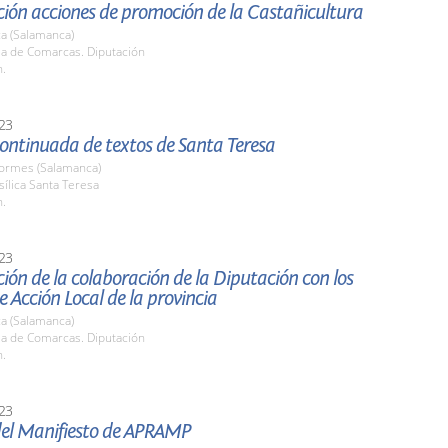
ción acciones de promoción de la Castañicultura
a (Salamanca)
la de Comarcas. Diputación
h.
23
ontinuada de textos de Santa Teresa
Tormes (Salamanca)
sílica Santa Teresa
h.
23
ión de la colaboración de la Diputación con los
 Acción Local de la provincia
a (Salamanca)
la de Comarcas. Diputación
h.
23
del Manifiesto de APRAMP