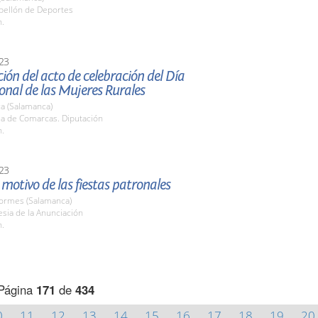
abellón de Deportes
h.
23
ión del acto de celebración del Día
onal de las Mujeres Rurales
a (Salamanca)
la de Comarcas. Diputación
h.
23
motivo de las fiestas patronales
Tormes (Salamanca)
lesia de la Anunciación
h.
Página
171
de
434
0
11
12
13
14
15
16
17
18
19
20