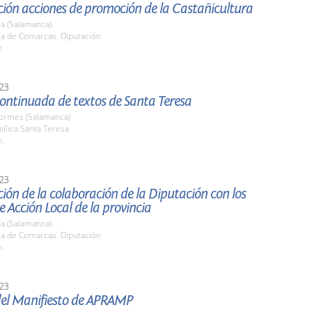
ción acciones de promoción de la Castañicultura
a (Salamanca)
la de Comarcas. Diputación
h.
23
ontinuada de textos de Santa Teresa
Tormes (Salamanca)
sílica Santa Teresa
h.
23
ión de la colaboración de la Diputación con los
 Acción Local de la provincia
a (Salamanca)
la de Comarcas. Diputación
h.
23
del Manifiesto de APRAMP