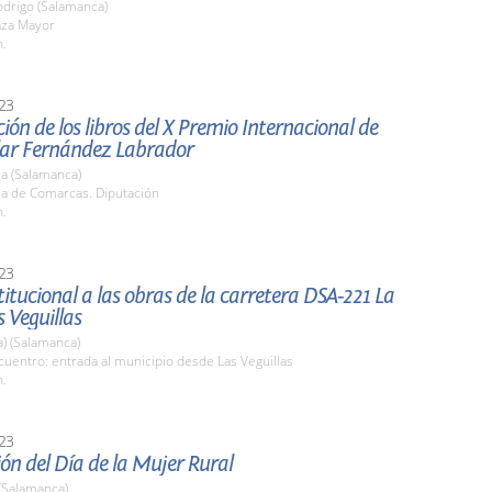
odrigo (Salamanca)
aza Mayor
h.
23
ión de los libros del X Premio Internacional de
ilar Fernández Labrador
a (Salamanca)
la de Comarcas. Diputación
h.
23
stitucional a las obras de la carretera DSA-221 La
s Veguillas
a) (Salamanca)
uentro: entrada al municipio desde Las Veguillas
h.
23
ón del Día de la Mujer Rural
(Salamanca)