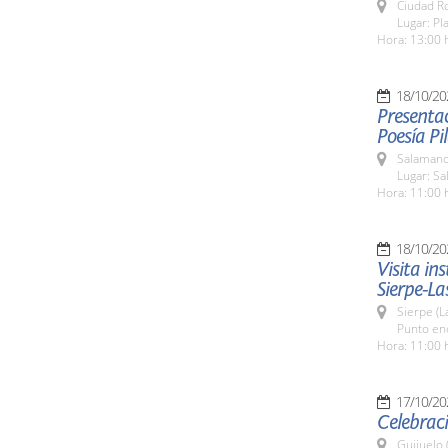
Ciudad R
Lugar: Pl
Hora: 13:00 
18/10/20
Presentac
Poesía P
Salamanc
Lugar: Sa
Hora: 11:00 
18/10/20
Visita in
Sierpe-La
Sierpe (L
Punto enc
Hora: 11:00 
17/10/20
Celebraci
Guijuelo 