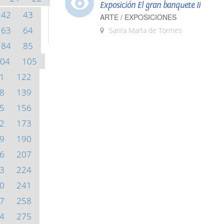
Exposición El gran banquete II
42
43
ARTE / EXPOSICIONES
63
64
Santa Marta de Tormes
84
85
04
105
1
122
8
139
5
156
2
173
9
190
6
207
3
224
0
241
7
258
4
275