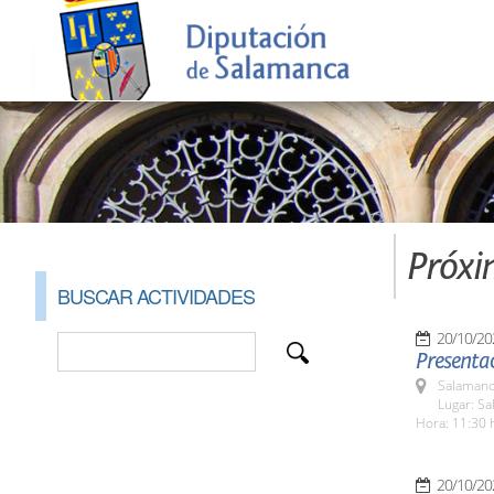
Próxi
BUSCAR ACTIVIDADES
20/10/20
Presentac
Salamanc
Lugar: Sa
Hora: 11:30 
20/10/20