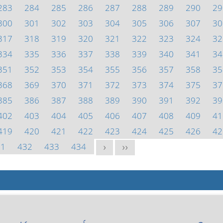
283
284
285
286
287
288
289
290
29
300
301
302
303
304
305
306
307
30
317
318
319
320
321
322
323
324
32
334
335
336
337
338
339
340
341
34
351
352
353
354
355
356
357
358
35
368
369
370
371
372
373
374
375
37
385
386
387
388
389
390
391
392
39
402
403
404
405
406
407
408
409
41
419
420
421
422
423
424
425
426
42
31
432
433
434
>
>>