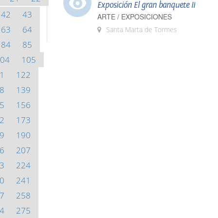
Exposición El gran banquete II
42
43
ARTE / EXPOSICIONES
63
64
Santa Marta de Tormes
84
85
04
105
1
122
8
139
5
156
2
173
9
190
6
207
3
224
0
241
7
258
4
275