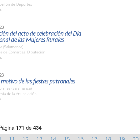
abellón de Deportes
h.
23
ión del acto de celebración del Día
onal de las Mujeres Rurales
a (Salamanca)
la de Comarcas. Diputación
h.
23
motivo de las fiestas patronales
Tormes (Salamanca)
lesia de la Anunciación
h.
Página
171
de
434
0
11
12
13
14
15
16
17
18
19
20