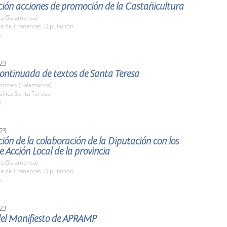
ción acciones de promoción de la Castañicultura
a (Salamanca)
la de Comarcas. Diputación
h.
23
ontinuada de textos de Santa Teresa
Tormes (Salamanca)
sílica Santa Teresa
h.
23
ión de la colaboración de la Diputación con los
 Acción Local de la provincia
a (Salamanca)
la de Comarcas. Diputación
h.
23
del Manifiesto de APRAMP