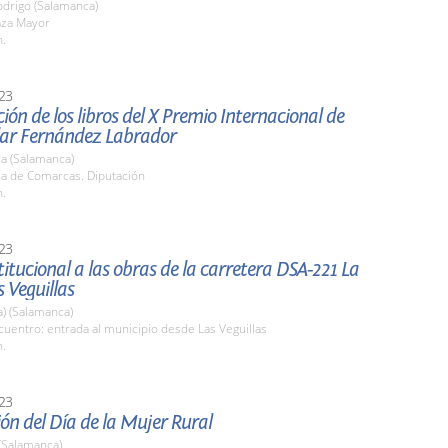
odrigo (Salamanca)
aza Mayor
h.
23
ión de los libros del X Premio Internacional de
ilar Fernández Labrador
a (Salamanca)
la de Comarcas. Diputación
h.
23
stitucional a las obras de la carretera DSA-221 La
s Veguillas
a) (Salamanca)
uentro: entrada al municipio desde Las Veguillas
h.
23
ón del Día de la Mujer Rural
(Salamanca)