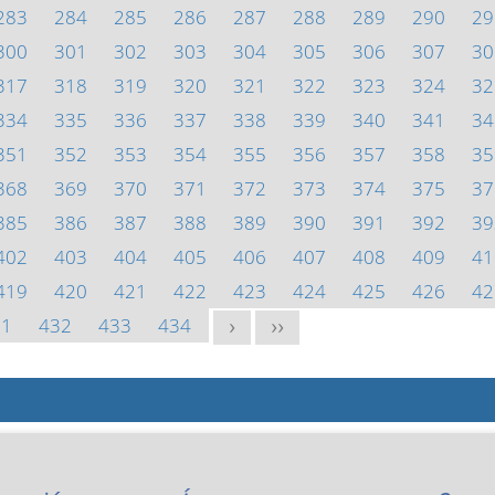
283
284
285
286
287
288
289
290
29
300
301
302
303
304
305
306
307
30
317
318
319
320
321
322
323
324
32
334
335
336
337
338
339
340
341
34
351
352
353
354
355
356
357
358
35
368
369
370
371
372
373
374
375
37
385
386
387
388
389
390
391
392
39
402
403
404
405
406
407
408
409
41
419
420
421
422
423
424
425
426
42
31
432
433
434
>
>>