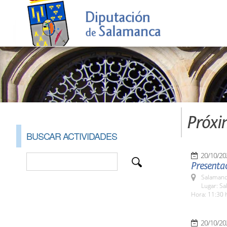
Próxi
BUSCAR ACTIVIDADES
20/10/20
Presentac
Salamanc
Lugar: Sa
Hora: 11:30 
20/10/20