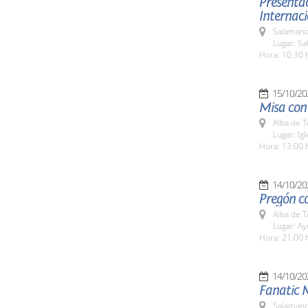
Presentac
Internaci
Salamanc
Lugar: Sa
Hora: 10:30 
15/10/20
Misa con 
Alba de 
Lugar: Ig
Hora: 13:00 
14/10/20
Pregón co
Alba de 
Lugar: A
Hora: 21:00 
14/10/20
Fanatic 
Salamanc