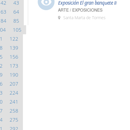
42
43
Exposición El gran banquete II
ARTE / EXPOSICIONES
63
64
Santa Marta de Tormes
84
85
04
105
1
122
8
139
5
156
2
173
9
190
6
207
3
224
0
241
7
258
4
275
1
292