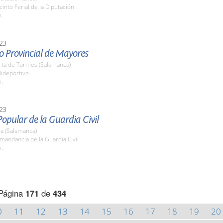
cinto Ferial de la Diputación
h.
23
o Provincial de Mayores
rta de Tormes (Salamanca)
lideportivo
h.
23
opular de la Guardia Civil
a (Salamanca)
mandancia de la Guardia Civil
h.
Página
171
de
434
0
11
12
13
14
15
16
17
18
19
20