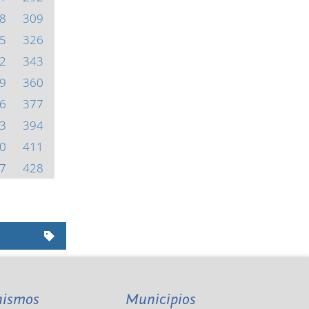
8
309
5
326
2
343
9
360
6
377
3
394
0
411
7
428
nismos
Municipios