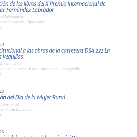
ión de los libros del X Premio Internacional de
ilar Fernández Labrador
a (Salamanca)
la de Comarcas. Diputación
h.
23
stitucional a las obras de la carretera DSA-221 La
s Veguillas
a) (Salamanca)
uentro: entrada al municipio desde Las Veguillas
h.
23
ón del Día de la Mujer Rural
(Salamanca)
abellón de Deportes
h.
23