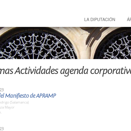
LA DIPUTACIÓN
Á
mas Actividades agenda corporativ
23
del Manifiesto de APRAMP
odrigo (Salamanca)
aza Mayor
h.
23