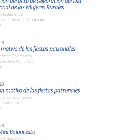
ión del acto de celebración del Día
onal de las Mujeres Rurales
a (Salamanca)
la de Comarcas. Diputación
h.
23
motivo de las fiestas patronales
Tormes (Salamanca)
lesia de la Anunciación
h.
23
n motivo de las fiestas patronales
Tormes (Salamanca)
yuntamiento
h.
23
Mini Baloncesto
a (Salamanca)