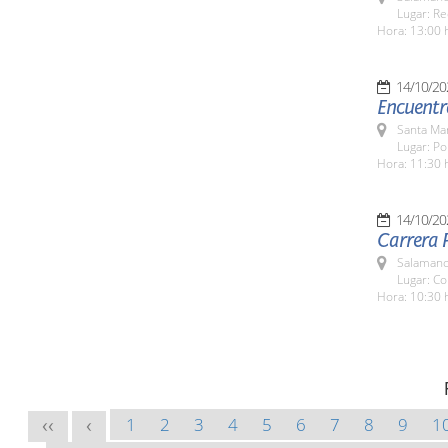
Lugar: Re
Hora: 13:00 
14/10/20
Encuentr
Santa Ma
Lugar: Po
Hora: 11:30 
14/10/20
Carrera P
Salamanc
Lugar: Co
Hora: 10:30 
1
2
3
4
5
6
7
8
9
1
<<
<