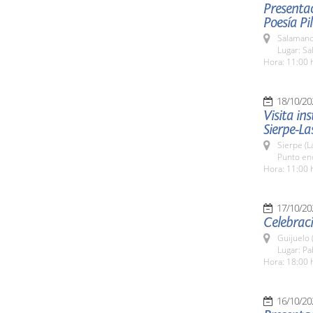
Presentac
Poesía P
Salamanc
Lugar: Sa
Hora: 11:00 
18/10/20
Visita in
Sierpe-La
Sierpe (L
Punto enc
Hora: 11:00 
17/10/20
Celebraci
Guijuelo 
Lugar: P
Hora: 18:00 
16/10/20