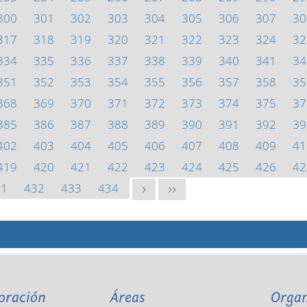
300
301
302
303
304
305
306
307
30
317
318
319
320
321
322
323
324
32
334
335
336
337
338
339
340
341
34
351
352
353
354
355
356
357
358
35
368
369
370
371
372
373
374
375
37
385
386
387
388
389
390
391
392
39
402
403
404
405
406
407
408
409
41
419
420
421
422
423
424
425
426
42
31
432
433
434
>
>>
oración
Áreas
Orga