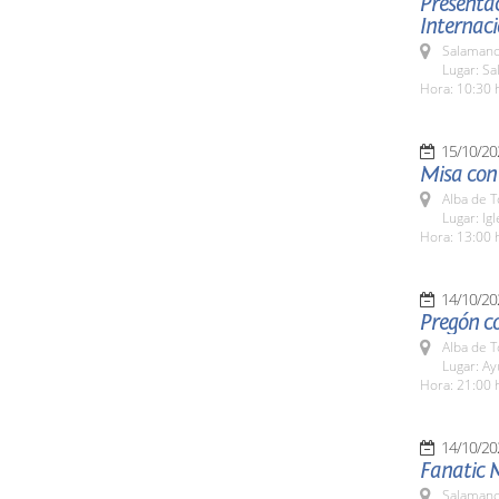
Presentac
Internaci
Salamanc
Lugar: Sa
Hora: 10:30 
15/10/20
Misa con 
Alba de 
Lugar: Ig
Hora: 13:00 
14/10/20
Pregón co
Alba de 
Lugar: A
Hora: 21:00 
14/10/20
Fanatic 
Salamanc