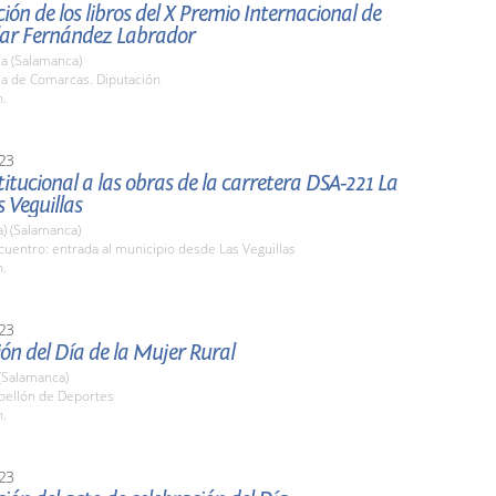
ión de los libros del X Premio Internacional de
ilar Fernández Labrador
a (Salamanca)
la de Comarcas. Diputación
h.
23
stitucional a las obras de la carretera DSA-221 La
s Veguillas
a) (Salamanca)
uentro: entrada al municipio desde Las Veguillas
h.
23
ón del Día de la Mujer Rural
(Salamanca)
abellón de Deportes
h.
23