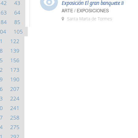
42
43
Exposición El gran banquete II
ARTE / EXPOSICIONES
63
64
Santa Marta de Tormes
84
85
04
105
1
122
8
139
5
156
2
173
9
190
6
207
3
224
0
241
7
258
4
275
1
292