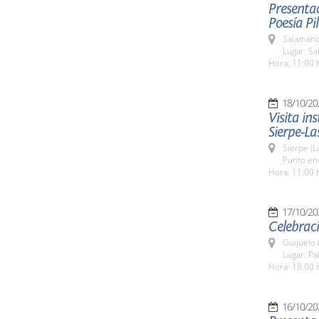
Presentac
Poesía P
Salamanc
Lugar: Sa
Hora: 11:00 
18/10/20
Visita in
Sierpe-La
Sierpe (L
Punto enc
Hora: 11:00 
17/10/20
Celebraci
Guijuelo 
Lugar: P
Hora: 18:00 
16/10/20