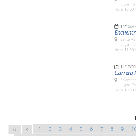
Lugar: Re
Hora: 13:00 
14/10/20
Encuentr
Santa Ma
Lugar: Po
Hora: 11:30 
14/10/20
Carrera P
Salamanc
Lugar: Co
Hora: 10:30 
1
2
3
4
5
6
7
8
9
1
<<
<