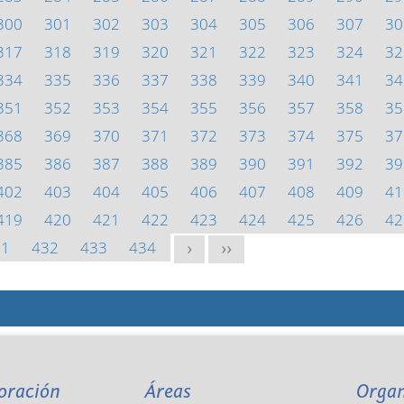
300
301
302
303
304
305
306
307
30
317
318
319
320
321
322
323
324
32
334
335
336
337
338
339
340
341
34
351
352
353
354
355
356
357
358
35
368
369
370
371
372
373
374
375
37
385
386
387
388
389
390
391
392
39
402
403
404
405
406
407
408
409
41
419
420
421
422
423
424
425
426
42
31
432
433
434
>
>>
oración
Áreas
Orga