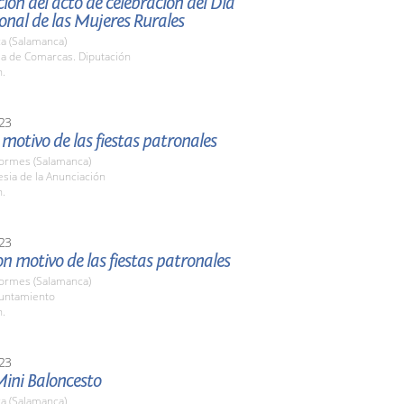
ión del acto de celebración del Día
onal de las Mujeres Rurales
a (Salamanca)
la de Comarcas. Diputación
h.
23
motivo de las fiestas patronales
Tormes (Salamanca)
lesia de la Anunciación
h.
23
n motivo de las fiestas patronales
Tormes (Salamanca)
yuntamiento
h.
23
Mini Baloncesto
a (Salamanca)