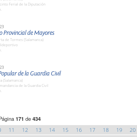
cinto Ferial de la Diputación
h.
23
o Provincial de Mayores
rta de Tormes (Salamanca)
lideportivo
h.
23
opular de la Guardia Civil
a (Salamanca)
mandancia de la Guardia Civil
h.
Página
171
de
434
0
11
12
13
14
15
16
17
18
19
20