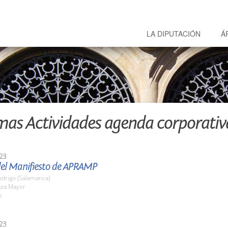
LA DIPUTACIÓN
Á
mas Actividades agenda corporativ
23
del Manifiesto de APRAMP
odrigo (Salamanca)
aza Mayor
h.
23