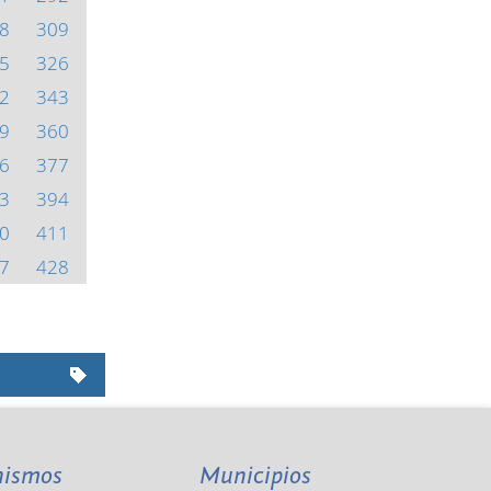
8
309
5
326
2
343
9
360
6
377
3
394
0
411
7
428
nismos
Municipios