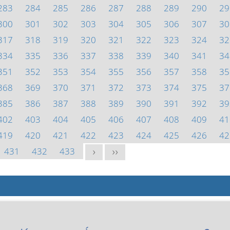
283
284
285
286
287
288
289
290
29
300
301
302
303
304
305
306
307
30
317
318
319
320
321
322
323
324
32
334
335
336
337
338
339
340
341
34
351
352
353
354
355
356
357
358
35
368
369
370
371
372
373
374
375
37
385
386
387
388
389
390
391
392
39
402
403
404
405
406
407
408
409
41
419
420
421
422
423
424
425
426
42
431
432
433
>
>>