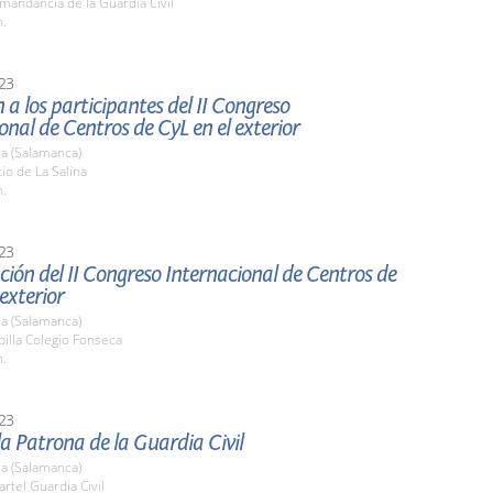
mandancia de la Guardia Civil
h.
23
 a los participantes del II Congreso
onal de Centros de CyL en el exterior
a (Salamanca)
tio de La Salina
h.
23
ión del II Congreso Internacional de Centros de
 exterior
a (Salamanca)
pilla Colegio Fonseca
h.
23
la Patrona de la Guardia Civil
a (Salamanca)
artel Guardia Civil