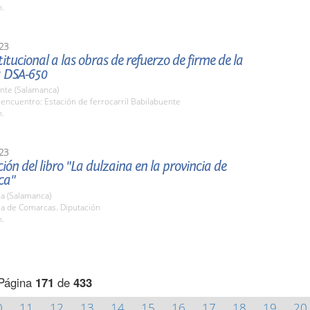
h.
23
stitucional a las obras de refuerzo de firme de la
a DSA-650
nte (Salamanca)
encuentro: Estación de ferrocarril Babilabuente
h.
23
ión del libro "La dulzaina en la provincia de
ca"
a (Salamanca)
la de Comarcas. Diputación
h.
Página
171
de
433
0
11
12
13
14
15
16
17
18
19
20