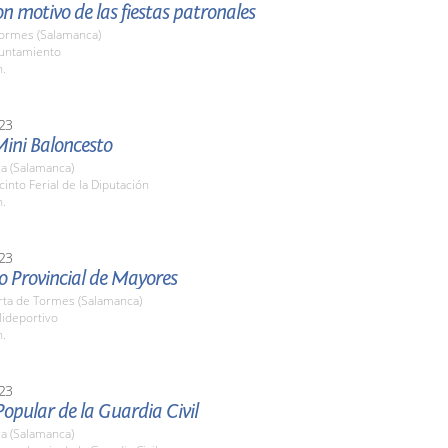
n motivo de las fiestas patronales
Tormes (Salamanca)
yuntamiento
h.
23
Mini Baloncesto
a (Salamanca)
cinto Ferial de la Diputación
h.
23
o Provincial de Mayores
rta de Tormes (Salamanca)
lideportivo
h.
23
opular de la Guardia Civil
a (Salamanca)