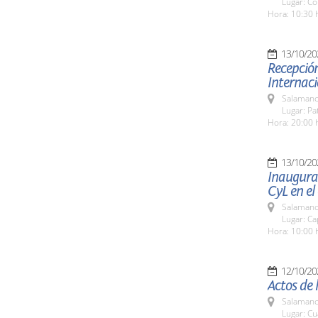
Lugar: Co
Hora: 10:30 
13/10/20
Recepción
Internaci
Salamanc
Lugar: Pa
Hora: 20:00 
13/10/20
Inaugurac
CyL en el
Salamanc
Lugar: Ca
Hora: 10:00 
12/10/20
Actos de 
Salamanc
Lugar: Cu