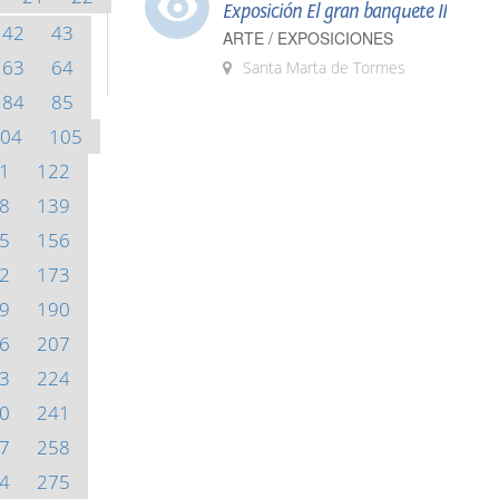
Exposición El gran banquete II
42
43
ARTE / EXPOSICIONES
63
64
Santa Marta de Tormes
84
85
04
105
1
122
8
139
5
156
2
173
9
190
6
207
3
224
0
241
7
258
4
275