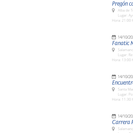
Pregón co
Alba de 
Lugar: A
Hora: 21:00 
14/10/20
Fanatic 
Salamanc
Lugar: Re
Hora: 13:00 
14/10/20
Encuentr
Santa Ma
Lugar: Po
Hora: 11:30 
14/10/20
Carrera P
Salamanc