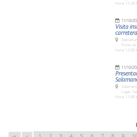
Hora: 12:30 
11/10/20
Visita in
carreter
Babilafue
Punto de 
Hora: 12:00 
11/10/20
Presentac
Salaman
Salamanc
Lugar: Sa
Hora: 11:00 
1
2
3
4
5
6
7
8
9
1
<<
<