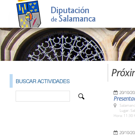
Próxi
BUSCAR ACTIVIDADES
20/10/20
Presentac
Salamanc
Lugar: Sa
Hora: 11:30 
20/10/20