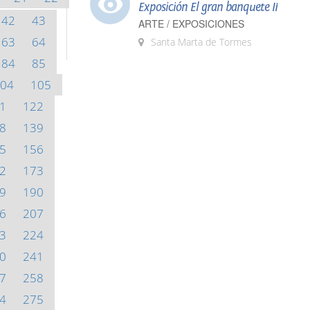
Exposición El gran banquete II
42
43
ARTE / EXPOSICIONES
63
64
Santa Marta de Tormes
84
85
04
105
1
122
8
139
5
156
2
173
9
190
6
207
3
224
0
241
7
258
4
275