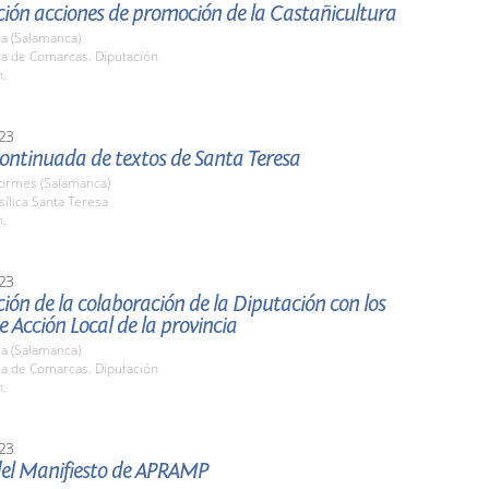
ción acciones de promoción de la Castañicultura
a (Salamanca)
la de Comarcas. Diputación
h.
23
ontinuada de textos de Santa Teresa
Tormes (Salamanca)
sílica Santa Teresa
h.
23
ión de la colaboración de la Diputación con los
 Acción Local de la provincia
a (Salamanca)
la de Comarcas. Diputación
h.
23
del Manifiesto de APRAMP