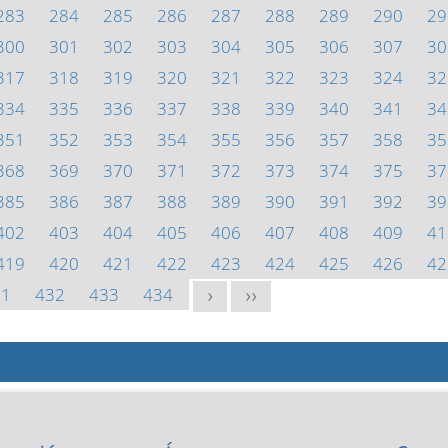
283
284
285
286
287
288
289
290
29
300
301
302
303
304
305
306
307
30
317
318
319
320
321
322
323
324
32
334
335
336
337
338
339
340
341
34
351
352
353
354
355
356
357
358
35
368
369
370
371
372
373
374
375
37
385
386
387
388
389
390
391
392
39
402
403
404
405
406
407
408
409
41
419
420
421
422
423
424
425
426
42
31
432
433
434
>
>>