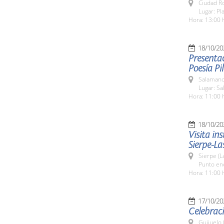
Ciudad R
Lugar: Pl
Hora: 13:00 
18/10/20
Presentac
Poesía P
Salamanc
Lugar: Sa
Hora: 11:00 
18/10/20
Visita in
Sierpe-La
Sierpe (L
Punto enc
Hora: 11:00 
17/10/20
Celebraci
Guijuelo 