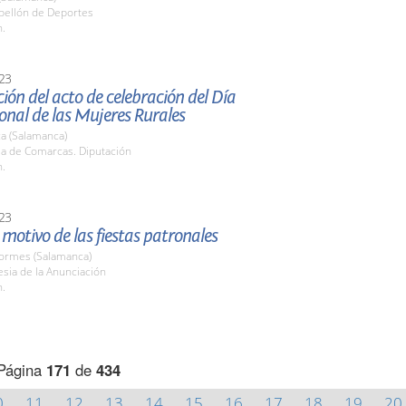
abellón de Deportes
h.
23
ión del acto de celebración del Día
onal de las Mujeres Rurales
a (Salamanca)
la de Comarcas. Diputación
h.
23
motivo de las fiestas patronales
Tormes (Salamanca)
lesia de la Anunciación
h.
Página
171
de
434
0
11
12
13
14
15
16
17
18
19
20