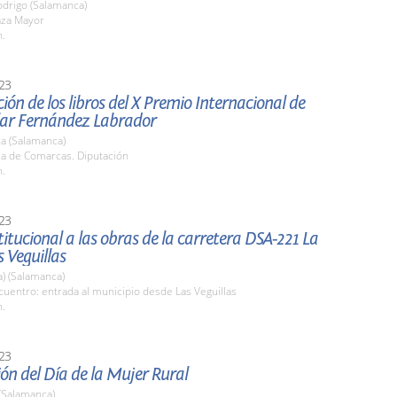
odrigo (Salamanca)
aza Mayor
h.
23
ión de los libros del X Premio Internacional de
ilar Fernández Labrador
a (Salamanca)
la de Comarcas. Diputación
h.
23
stitucional a las obras de la carretera DSA-221 La
s Veguillas
a) (Salamanca)
uentro: entrada al municipio desde Las Veguillas
h.
23
ón del Día de la Mujer Rural
(Salamanca)