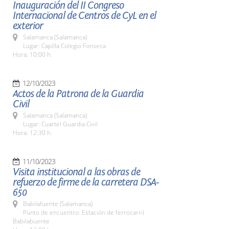
Inauguración del II Congreso
Internacional de Centros de CyL en el
exterior
Salamanca (Salamanca)
Lugar: Capilla Colegio Fonseca
Hora: 10:00 h.
12/10/2023
Actos de la Patrona de la Guardia
Civil
Salamanca (Salamanca)
Lugar: Cuartel Guardia Civil
Hora: 12:30 h.
11/10/2023
Visita institucional a las obras de
refuerzo de firme de la carretera DSA-
650
Babilafuente (Salamanca)
Punto de encuentro: Estación de ferrocarril
Babilabuente