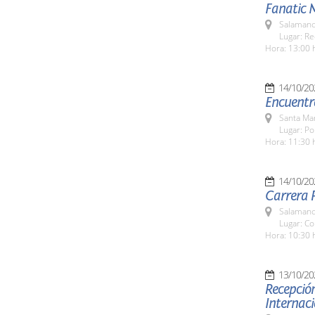
Fanatic 
Salamanc
Lugar: Re
Hora: 13:00 
14/10/20
Encuentr
Santa Ma
Lugar: Po
Hora: 11:30 
14/10/20
Carrera P
Salamanc
Lugar: Co
Hora: 10:30 
13/10/20
Recepción
Internaci