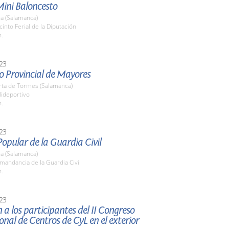
Mini Baloncesto
a (Salamanca)
cinto Ferial de la Diputación
h.
23
o Provincial de Mayores
rta de Tormes (Salamanca)
lideportivo
h.
23
opular de la Guardia Civil
a (Salamanca)
mandancia de la Guardia Civil
h.
23
 a los participantes del II Congreso
onal de Centros de CyL en el exterior