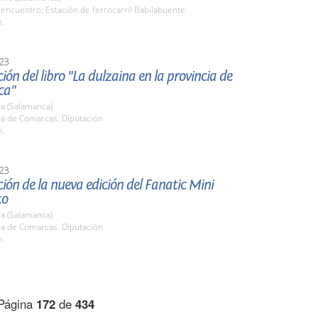
encuentro: Estación de ferrocarril Babilabuente
h.
23
ión del libro "La dulzaina en la provincia de
ca"
a (Salamanca)
la de Comarcas. Diputación
h.
23
ión de la nueva edición del Fanatic Mini
to
a (Salamanca)
la de Comarcas. Diputación
h.
Página
172
de
434