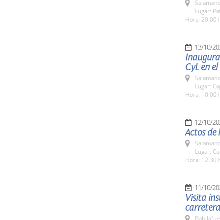
Salamanc
Lugar: Pa
Hora: 20:00 
13/10/20
Inaugurac
CyL en el
Salamanc
Lugar: Ca
Hora: 10:00 
12/10/20
Actos de 
Salamanc
Lugar: Cu
Hora: 12:30 
11/10/20
Visita in
carreter
Babilafue