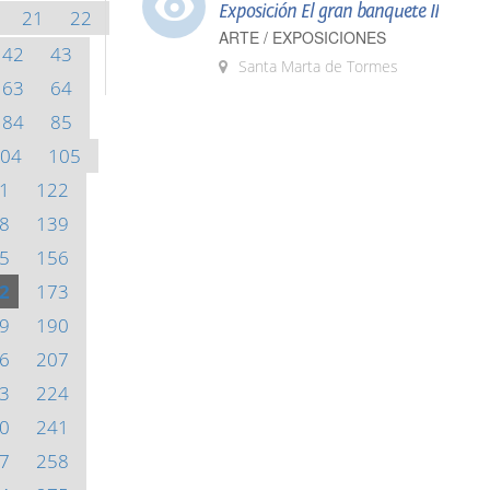
Exposición El gran banquete II
21
22
ARTE / EXPOSICIONES
42
43
Santa Marta de Tormes
63
64
84
85
04
105
1
122
8
139
5
156
2
173
9
190
6
207
3
224
0
241
7
258