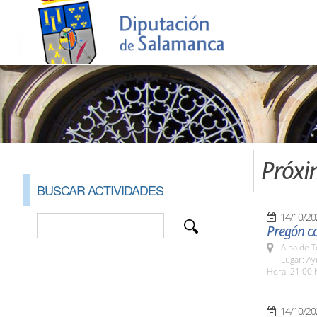
Próxi
BUSCAR ACTIVIDADES
14/10/20
Pregón co
Alba de 
Lugar: A
Hora: 21:00 
14/10/20