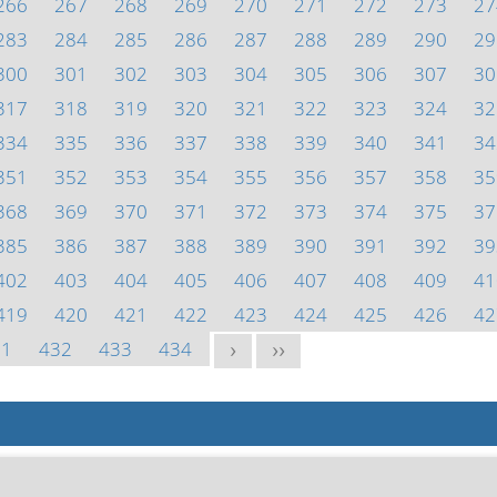
266
267
268
269
270
271
272
273
27
283
284
285
286
287
288
289
290
29
300
301
302
303
304
305
306
307
30
317
318
319
320
321
322
323
324
32
334
335
336
337
338
339
340
341
34
351
352
353
354
355
356
357
358
35
368
369
370
371
372
373
374
375
37
385
386
387
388
389
390
391
392
39
402
403
404
405
406
407
408
409
41
419
420
421
422
423
424
425
426
42
31
432
433
434
>
>>