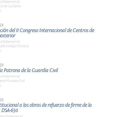
a (Salamanca)
tio de La Salina
h.
23
ión del II Congreso Internacional de Centros de
 exterior
a (Salamanca)
pilla Colegio Fonseca
h.
23
la Patrona de la Guardia Civil
a (Salamanca)
artel Guardia Civil
h.
23
stitucional a las obras de refuerzo de firme de la
a DSA-650
nte (Salamanca)