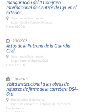
Inauguración del II Congreso
Internacional de Centros de CyL en el
exterior
Salamanca (Salamanca)
Lugar: Capilla Colegio Fonseca
Hora: 10:00 h.
12/10/2023
Actos de la Patrona de la Guardia
Civil
Salamanca (Salamanca)
Lugar: Cuartel Guardia Civil
Hora: 12:30 h.
11/10/2023
Visita institucional a las obras de
refuerzo de firme de la carretera DSA-
650
Babilafuente (Salamanca)
Punto de encuentro: Estación de ferrocarril
Babilabuente