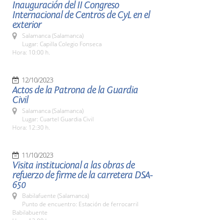
Inauguración del II Congreso
Internacional de Centros de CyL en el
exterior
Salamanca (Salamanca)
Lugar: Capilla Colegio Fonseca
Hora: 10:00 h.
12/10/2023
Actos de la Patrona de la Guardia
Civil
Salamanca (Salamanca)
Lugar: Cuartel Guardia Civil
Hora: 12:30 h.
11/10/2023
Visita institucional a las obras de
refuerzo de firme de la carretera DSA-
650
Babilafuente (Salamanca)
Punto de encuentro: Estación de ferrocarril
Babilabuente