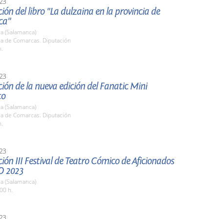
23
ión del libro "La dulzaina en la provincia de
ca"
a (Salamanca)
la de Comarcas. Diputación
h.
23
ión de la nueva edición del Fanatic Mini
to
a (Salamanca)
la de Comarcas. Diputación
h.
23
ión III Festival de Teatro Cómico de Aficionados
O 2023
a (Salamanca)
00 h.
23