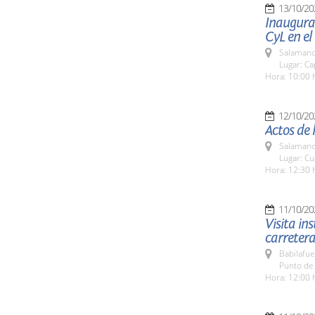
13/10/20
Inaugurac
CyL en el
Salamanc
Lugar: Ca
Hora: 10:00 
12/10/20
Actos de 
Salamanc
Lugar: Cu
Hora: 12:30 
11/10/20
Visita in
carreter
Babilafue
Punto de 
Hora: 12:00 