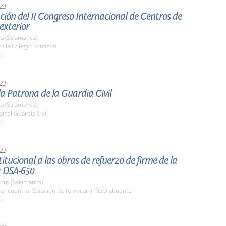
23
ión del II Congreso Internacional de Centros de
 exterior
a (Salamanca)
pilla Colegio Fonseca
h.
23
la Patrona de la Guardia Civil
a (Salamanca)
artel Guardia Civil
h.
23
stitucional a las obras de refuerzo de firme de la
a DSA-650
nte (Salamanca)
encuentro: Estación de ferrocarril Babilabuente
h.