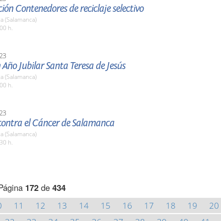
ión Contenedores de reciclaje selectivo
a (Salamanca)
00 h.
23
 Año Jubilar Santa Teresa de Jesús
a (Salamanca)
00 h.
23
contra el Cáncer de Salamanca
a (Salamanca)
30 h.
Página
172
de
434
0
11
12
13
14
15
16
17
18
19
20