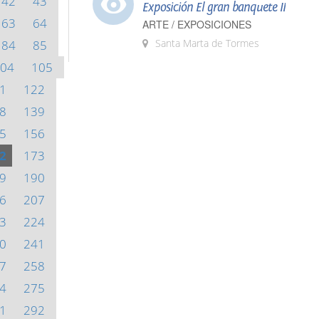
42
43
Exposición El gran banquete II
63
64
ARTE / EXPOSICIONES
Santa Marta de Tormes
84
85
04
105
1
122
8
139
5
156
2
173
9
190
6
207
3
224
0
241
7
258
4
275
1
292