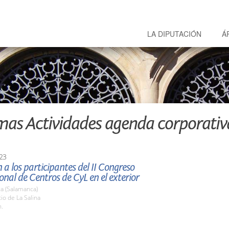
LA DIPUTACIÓN
Á
mas Actividades agenda corporativ
23
 a los participantes del II Congreso
onal de Centros de CyL en el exterior
a (Salamanca)
tio de La Salina
h.