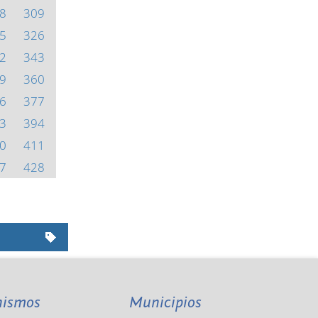
8
309
5
326
2
343
9
360
6
377
3
394
0
411
7
428
nismos
Municipios