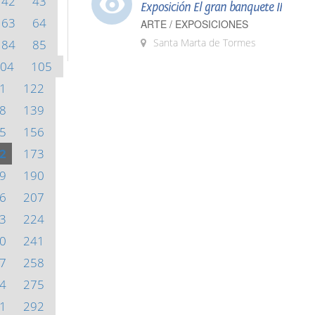
42
43
Exposición El gran banquete II
63
64
ARTE / EXPOSICIONES
Santa Marta de Tormes
84
85
04
105
1
122
8
139
5
156
2
173
9
190
6
207
3
224
0
241
7
258
4
275
1
292