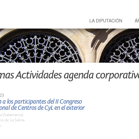
LA DIPUTACIÓN
Á
mas Actividades agenda corporativ
23
 a los participantes del II Congreso
onal de Centros de CyL en el exterior
a (Salamanca)
tio de La Salina
h.