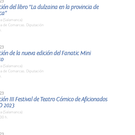
23
ión del libro "La dulzaina en la provincia de
ca"
a (Salamanca)
la de Comarcas. Diputación
h.
23
ión de la nueva edición del Fanatic Mini
to
a (Salamanca)
la de Comarcas. Diputación
h.
23
ión III Festival de Teatro Cómico de Aficionados
O 2023
a (Salamanca)
00 h.
23