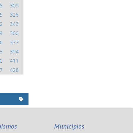
8
309
5
326
2
343
9
360
6
377
3
394
0
411
7
428
nismos
Municipios