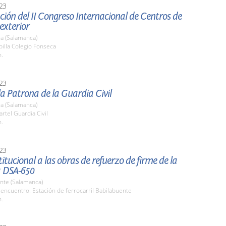
23
ión del II Congreso Internacional de Centros de
 exterior
a (Salamanca)
pilla Colegio Fonseca
h.
23
la Patrona de la Guardia Civil
a (Salamanca)
artel Guardia Civil
h.
23
stitucional a las obras de refuerzo de firme de la
a DSA-650
nte (Salamanca)
encuentro: Estación de ferrocarril Babilabuente
h.