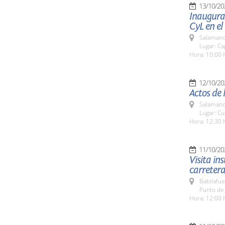
13/10/20
Inaugurac
CyL en el
Salamanc
Lugar: Ca
Hora: 10:00 
12/10/20
Actos de 
Salamanc
Lugar: Cu
Hora: 12:30 
11/10/20
Visita in
carreter
Babilafue
Punto de 
Hora: 12:00 