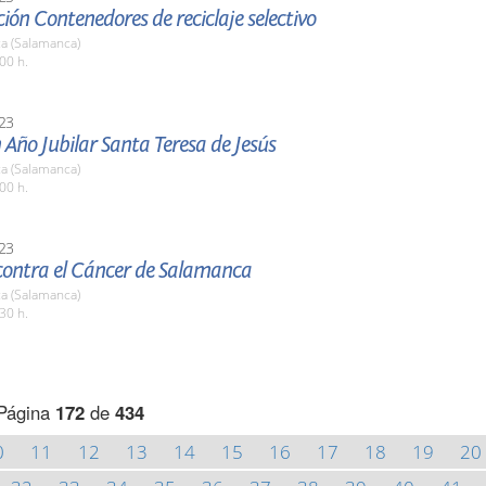
ión Contenedores de reciclaje selectivo
a (Salamanca)
00 h.
23
 Año Jubilar Santa Teresa de Jesús
a (Salamanca)
00 h.
23
contra el Cáncer de Salamanca
a (Salamanca)
30 h.
Página
172
de
434
0
11
12
13
14
15
16
17
18
19
20