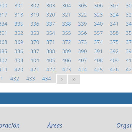
300
301
302
303
304
305
306
307
30
317
318
319
320
321
322
323
324
32
334
335
336
337
338
339
340
341
34
351
352
353
354
355
356
357
358
35
368
369
370
371
372
373
374
375
37
385
386
387
388
389
390
391
392
39
402
403
404
405
406
407
408
409
41
419
420
421
422
423
424
425
426
42
31
432
433
434
>
>>
oración
Áreas
Orga