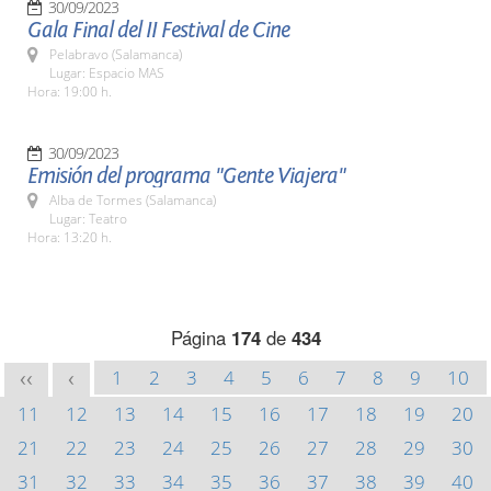
30/09/2023
Gala Final del II Festival de Cine
Pelabravo (Salamanca)
Lugar: Espacio MAS
Hora: 19:00 h.
30/09/2023
Emisión del programa "Gente Viajera"
Alba de Tormes (Salamanca)
Lugar: Teatro
Hora: 13:20 h.
Página
174
de
434
1
2
3
4
5
6
7
8
9
10
<<
<
11
12
13
14
15
16
17
18
19
20
21
22
23
24
25
26
27
28
29
30
31
32
33
34
35
36
37
38
39
40