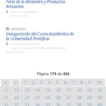
Feria de la Almendra y Productos
Artesanos
Saucelle (Salamanca)
Hora: 10:30 h.
29/09/2023
Inauguración del Curso Académico de
la Universidad Pontificia
Salamanca (Salamanca)
Lugar: Universidad Pontificia de Salamanca
Hora: 12:30 h.
Página
174
de
434
1
2
3
4
5
6
7
8
9
10
<<
<
11
12
13
14
15
16
17
18
19
20
21
22
23
24
25
26
27
28
29
30
31
32
33
34
35
36
37
38
39
40