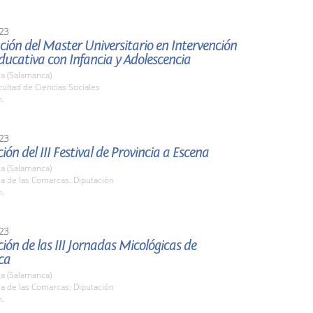
23
ión del Master Universitario en Intervención
Educativa con Infancia y Adolescencia
a (Salamanca)
cultad de Ciencias Sociales
h.
23
ión del III Festival de Provincia a Escena
a (Salamanca)
la de las Comarcas. Diputación
h.
23
ión de las III Jornadas Micológicas de
ca
a (Salamanca)
la de las Comarcas. Diputación
h.