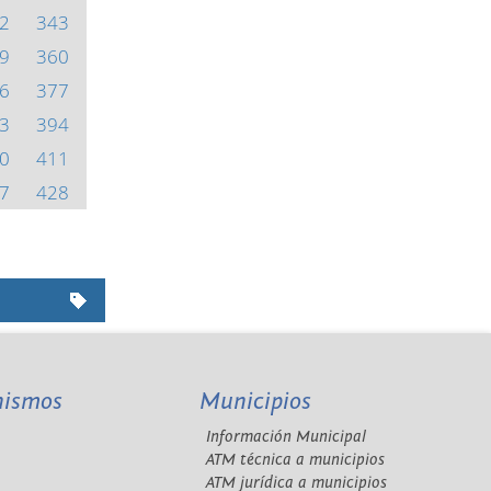
2
343
9
360
6
377
3
394
0
411
7
428
nismos
Municipios
Información Municipal
A
ATM técnica a municipios
ATM jurídica a municipios