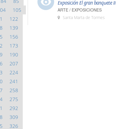
84
85
Exposición El gran banquete II
04
105
ARTE / EXPOSICIONES
Santa Marta de Tormes
1
122
8
139
5
156
2
173
9
190
6
207
3
224
0
241
7
258
4
275
1
292
8
309
5
326