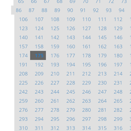
65
66
67
68
69
70
71
72
73
86
87
88
89
90
91
92
93
94
106
107
108
109
110
111
112
123
124
125
126
127
128
129
140
141
142
143
144
145
146
157
158
159
160
161
162
163
174
175
176
177
178
179
180
191
192
193
194
195
196
197
208
209
210
211
212
213
214
225
226
227
228
229
230
231
242
243
244
245
246
247
248
259
260
261
262
263
264
265
276
277
278
279
280
281
282
293
294
295
296
297
298
299
310
311
312
313
314
315
316