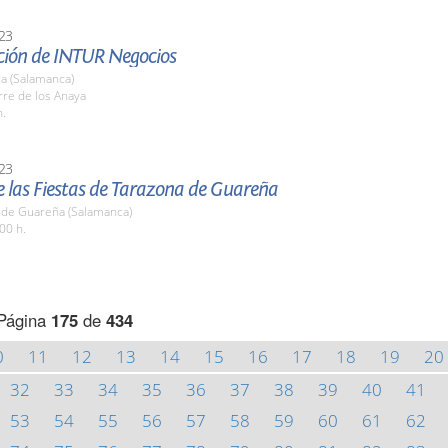
23
ción de INTUR Negocios
a (Salamanca)
rre de los Anaya
h.
23
e las Fiestas de Tarazona de Guareña
 de Guareña (Salamanca)
00 h.
Página
175
de
434
0
11
12
13
14
15
16
17
18
19
20
32
33
34
35
36
37
38
39
40
41
53
54
55
56
57
58
59
60
61
62