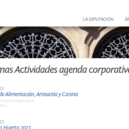
LA DIPUTACIÓN
Á
mas Actividades agenda corporativ
23
 de Alimentación, Artesanía y Canina
 Peralonso (Salamanca)
00 h.
23
la Huerta 2023