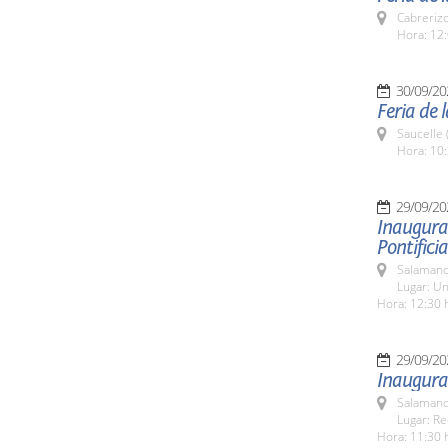
Cabreriz
Hora: 12:
30/09/20
Feria de 
Saucelle 
Hora: 10:
29/09/20
Inaugura
Pontificia
Salamanc
Lugar: Un
Hora: 12:30 
29/09/20
Inaugura
Salamanc
Lugar: Re
Hora: 11:30 