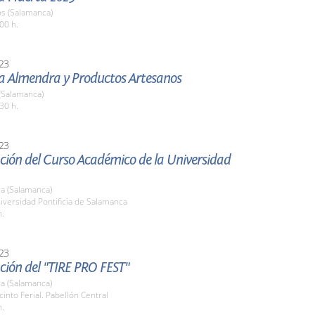
os (Salamanca)
00 h.
23
la Almendra y Productos Artesanos
(Salamanca)
30 h.
23
ción del Curso Académico de la Universidad
a (Salamanca)
iversidad Pontificia de Salamanca
h.
23
ción del "TIRE PRO FEST"
a (Salamanca)
cinto Ferial. Pabellón Central
h.