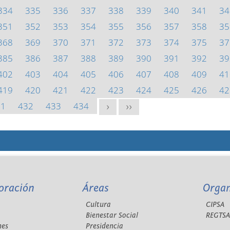
334
335
336
337
338
339
340
341
34
351
352
353
354
355
356
357
358
35
368
369
370
371
372
373
374
375
37
385
386
387
388
389
390
391
392
39
402
403
404
405
406
407
408
409
41
419
420
421
422
423
424
425
426
42
31
432
433
434
>
>>
oración
Áreas
Orga
Cultura
CIPSA
Bienestar Social
REGTS
nes
Presidencia